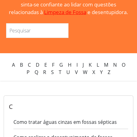
sinta-se confiante ao lidar com questões
relacionadas à
Limpeza de Fossa
e desentupidora.
A
B
C
D
E
F
G
H
I
J
K
L
M
N
O
P
Q
R
S
T
U
V
W
X
Y
Z
C
Como tratar águas cinzas em fossas sépticas