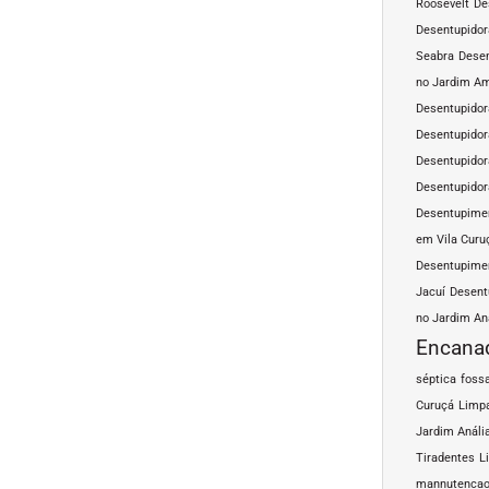
Roosevelt
De
Desentupidor
Seabra
Desen
no Jardim A
Desentupidor
Desentupidor
Desentupidor
Desentupidor
Desentupimen
em Vila Curu
Desentupimen
Jacuí
Desent
no Jardim An
Encana
séptica
fossa
Curuçá
Limpa
Jardim Análi
Tiradentes
L
mannutencao