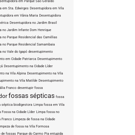
sentupidora em Parque São Geraldo
a em Sta. Edwirges
Desentupidora em Vila
tupidora em Vânia Maria
Desentupidora
mérica
Desentupidora no Jardim Brasil
a no Jardim Infante Dom Henrique
a no Parque Residencial das Camélias
a no Parque Residencial Samambaia
a no Vale do Igapó
desentupimento
to em Cidade Patriarca
Desentupimento
çá
Desentupimento na Cidade Líder
to na Vila Alpina
Desentupimento na Vila
upimento na Vila Matilde
Desentupimento
ália Franco
desentupir fossa
fossas sépticas
dor
fossa
 séptica biodigestora
Limpa fossa em Vila
 Fossa na Cidade Líder
Limpa fossa no
a Franco
Limpeza de fossa na Cidade
impeza de fossa na Vila Formosa
 de fossas
Parque do Carmo
Pia entupida