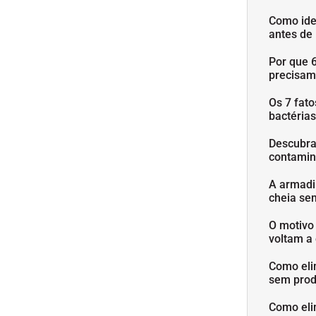
Como ide
antes de
Por que 
precisam
Os 7 fat
bactéria
Descubra
contamin
A armadi
cheia se
O motivo
voltam a 
Como eli
sem prod
Como eli