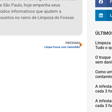
F
 São Paulo, hoje empenha seus
eúdos informativos que ajudem a
L
assuntos no ramo de Limpeza de Fossas
ÚLTIMO
Limpeza 
PRÓXIMO
Tudo o q
Limpa Fossa com Caminhão
O truque 
sem danif
Como uma
contamin
A infesta
cada 3 fo
A infesta
cada 3 fo