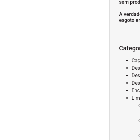
sem prod
A verdad
esgoto e
Catego
Caç
Des
Des
Des
Enc
Lim