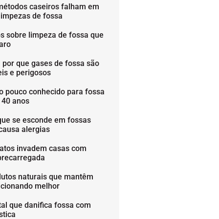
métodos caseiros falham em
limpezas de fossa
os sobre limpeza de fossa que
aro
 por que gases de fossa são
is e perigosos
o pouco conhecido para fossa
é 40 anos
que se esconde em fossas
causa alergias
ratos invadem casas com
brecarregada
dutos naturais que mantêm
ncionando melhor
tal que danifica fossa com
stica