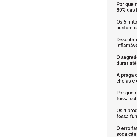
Por que 
80% das 
Os 6 mit
custam c
Descubra
inflamáve
O segred
durar at
A praga 
cheias e 
Por que 
fossa so
Os 4 pro
fossa fu
O erro fa
soda cáu