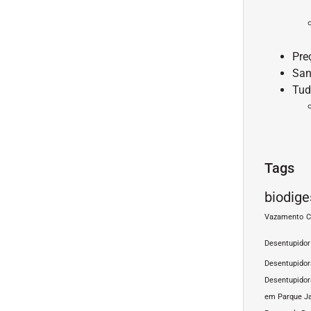
Pre
San
Tud
Tags
biodige
Vazamento
C
Desentupidor
Desentupido
Desentupidor
em Parque J