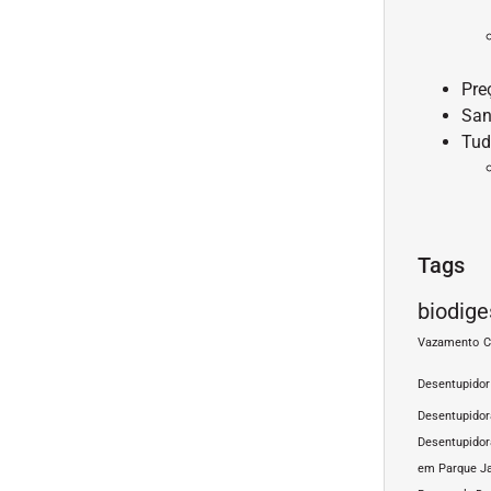
Pre
San
Tud
Tags
biodige
Vazamento
C
Desentupidor
Desentupido
Desentupidor
em Parque J