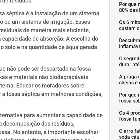
a de resíduos.
Por que 
80% das 
a séptica é a instalação de um sistema
o ou um sistema de irrigação. Esses
Os 6 mit
custam c
residuais de maneira mais eficiente,
a capacidade de absorção. A escolha do
Descubra
inflamáve
do solo e na quantidade de água gerada
O segred
durar at
que não pode ser descartado na fossa
axas e materiais não biodegradáveis
A praga 
cheias e 
istema. Educar os moradores sobre
r a fossa séptica em melhores condições,
Por que 
fossa so
Os 4 pro
lternativa para aumentar a capacidade de
fossa fu
 a decomposição dos resíduos,
O erro fa
sa. No entanto, é importante escolher
soda cáu