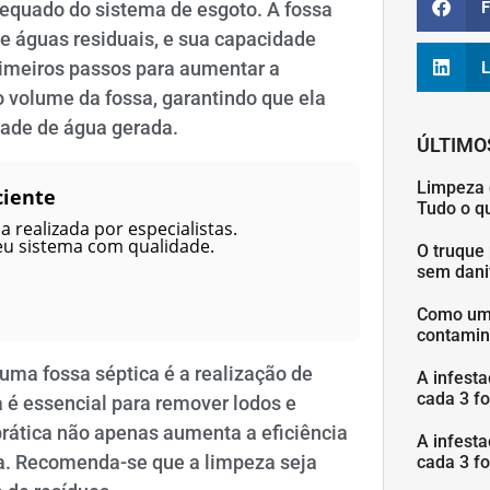
F
equado do sistema de esgoto. A fossa
e águas residuais, e sua capacidade
primeiros passos para aumentar a
L
 volume da fossa, garantindo que ela
dade de água gerada.
ÚLTIMO
Limpeza 
ciente
Tudo o q
 realizada por especialistas.
eu sistema com qualidade.
O truque 
sem danif
Como uma
contamin
uma fossa séptica é a realização de
A infesta
cada 3 fo
 é essencial para remover lodos e
rática não apenas aumenta a eficiência
A infesta
sa. Recomenda-se que a limpeza seja
cada 3 fo