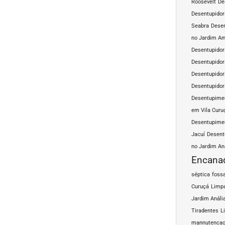
Roosevelt
De
Desentupidor
Seabra
Desen
no Jardim A
Desentupidor
Desentupidor
Desentupidor
Desentupidor
Desentupimen
em Vila Curu
Desentupimen
Jacuí
Desent
no Jardim An
Encana
séptica
fossa
Curuçá
Limpa
Jardim Análi
Tiradentes
L
mannutencao