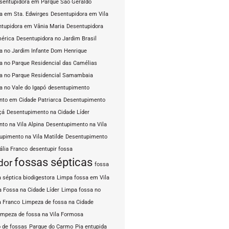
sentupidora em Parque São Geraldo
a em Sta. Edwirges
Desentupidora em Vila
tupidora em Vânia Maria
Desentupidora
mérica
Desentupidora no Jardim Brasil
a no Jardim Infante Dom Henrique
a no Parque Residencial das Camélias
a no Parque Residencial Samambaia
a no Vale do Igapó
desentupimento
to em Cidade Patriarca
Desentupimento
çá
Desentupimento na Cidade Líder
to na Vila Alpina
Desentupimento na Vila
upimento na Vila Matilde
Desentupimento
ália Franco
desentupir fossa
fossas sépticas
dor
fossa
 séptica biodigestora
Limpa fossa em Vila
 Fossa na Cidade Líder
Limpa fossa no
a Franco
Limpeza de fossa na Cidade
impeza de fossa na Vila Formosa
 de fossas
Parque do Carmo
Pia entupida