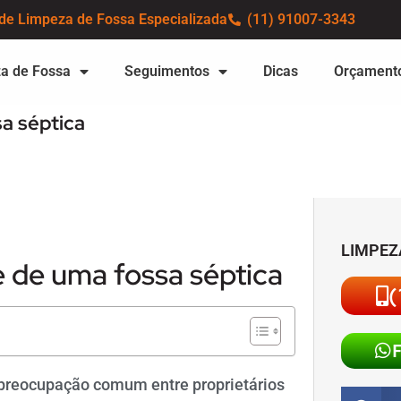
de Limpeza de Fossa Especializada
(11) 91007-3343
a de Fossa
Seguimentos
Dicas
Orçament
a séptica
LIMPEZ
de uma fossa séptica
(
preocupação comum entre proprietários