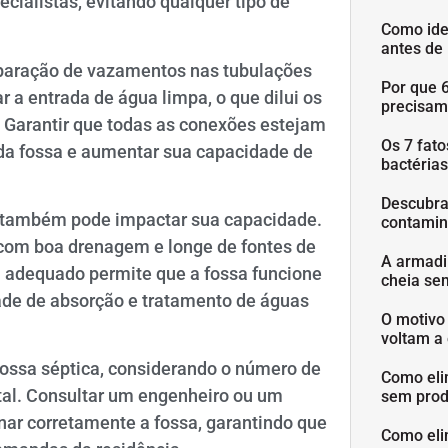
ialistas, evitando qualquer tipo de
Como ide
antes de
 reparação de vazamentos nas tubulações
Por que 
a entrada de água limpa, o que dilui os
precisam
 Garantir que todas as conexões estejam
Os 7 fat
 da fossa e aumentar sua capacidade de
bactéria
Descubra
ca também pode impactar sua capacidade.
contamin
 com boa drenagem e longe de fontes de
A armadi
 adequado permite que a fossa funcione
cheia se
ade de absorção e tratamento de águas
O motivo
voltam a 
fossa séptica, considerando o número de
Como eli
tal. Consultar um engenheiro ou um
sem prod
ar corretamente a fossa, garantindo que
Como eli