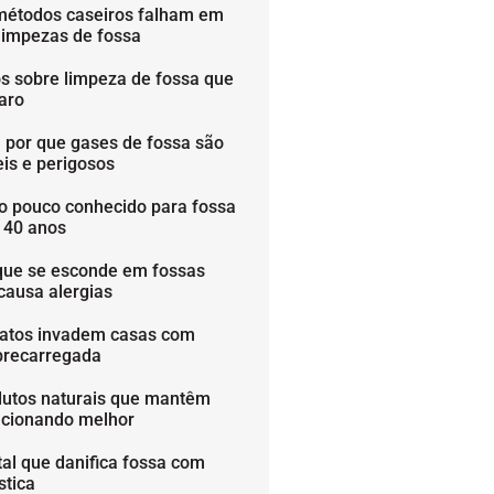
métodos caseiros falham em
limpezas de fossa
os sobre limpeza de fossa que
aro
 por que gases de fossa são
is e perigosos
o pouco conhecido para fossa
é 40 anos
que se esconde em fossas
causa alergias
ratos invadem casas com
brecarregada
dutos naturais que mantêm
ncionando melhor
tal que danifica fossa com
stica