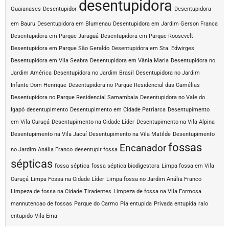
desentupidora
Guaianases
Desentupidor
Desentupidora
em Bauru
Desentupidora em Blumenau
Desentupidora em Jardim Gerson Franca
Desentupidora em Parque Jaraguá
Desentupidora em Parque Roosevelt
Desentupidora em Parque São Geraldo
Desentupidora em Sta. Edwirges
Desentupidora em Vila Seabra
Desentupidora em Vânia Maria
Desentupidora no
Jardim América
Desentupidora no Jardim Brasil
Desentupidora no Jardim
Infante Dom Henrique
Desentupidora no Parque Residencial das Camélias
Desentupidora no Parque Residencial Samambaia
Desentupidora no Vale do
Igapó
desentupimento
Desentupimento em Cidade Patriarca
Desentupimento
em Vila Curuçá
Desentupimento na Cidade Líder
Desentupimento na Vila Alpina
Desentupimento na Vila Jacuí
Desentupimento na Vila Matilde
Desentupimento
fossas
Encanador
no Jardim Anália Franco
desentupir fossa
sépticas
fossa séptica
fossa séptica biodigestora
Limpa fossa em Vila
Curuçá
Limpa Fossa na Cidade Líder
Limpa fossa no Jardim Anália Franco
Limpeza de fossa na Cidade Tiradentes
Limpeza de fossa na Vila Formosa
mannutencao de fossas
Parque do Carmo
Pia entupida
Privada entupida
ralo
entupido
Vila Ema