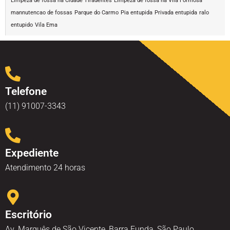
Limpeza de fossa na Cidade Tiradentes
Limpeza de fossa na Vila Formosa
mannutencao de fossas
Parque do Carmo
Pia entupida
Privada entupida
ralo
entupido
Vila Ema
Telefone
(11) 91007-3343
Expediente
Atendimento 24 horas
Escritório
Av. Marquês de São Vicente, Barra Funda, São Paulo