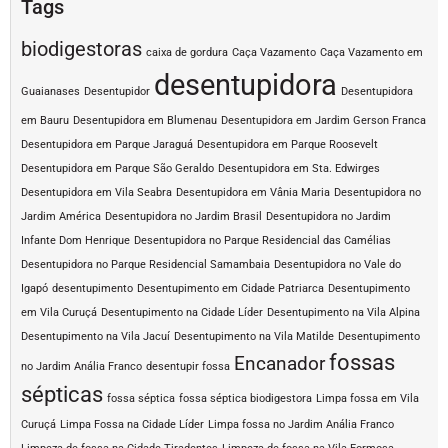
Tags
biodigestoras
caixa de gordura
Caça Vazamento
Caça Vazamento em
desentupidora
Guaianases
Desentupidor
Desentupidora
em Bauru
Desentupidora em Blumenau
Desentupidora em Jardim Gerson Franca
Desentupidora em Parque Jaraguá
Desentupidora em Parque Roosevelt
Desentupidora em Parque São Geraldo
Desentupidora em Sta. Edwirges
Desentupidora em Vila Seabra
Desentupidora em Vânia Maria
Desentupidora no
Jardim América
Desentupidora no Jardim Brasil
Desentupidora no Jardim
Infante Dom Henrique
Desentupidora no Parque Residencial das Camélias
Desentupidora no Parque Residencial Samambaia
Desentupidora no Vale do
Igapó
desentupimento
Desentupimento em Cidade Patriarca
Desentupimento
em Vila Curuçá
Desentupimento na Cidade Líder
Desentupimento na Vila Alpina
Desentupimento na Vila Jacuí
Desentupimento na Vila Matilde
Desentupimento
fossas
Encanador
no Jardim Anália Franco
desentupir fossa
sépticas
fossa séptica
fossa séptica biodigestora
Limpa fossa em Vila
Curuçá
Limpa Fossa na Cidade Líder
Limpa fossa no Jardim Anália Franco