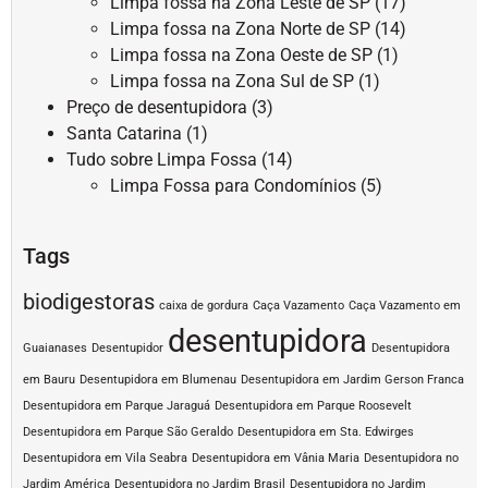
Limpa fossa na Zona Leste de SP
(17)
Limpa fossa na Zona Norte de SP
(14)
Limpa fossa na Zona Oeste de SP
(1)
Limpa fossa na Zona Sul de SP
(1)
Preço de desentupidora
(3)
Santa Catarina
(1)
Tudo sobre Limpa Fossa
(14)
Limpa Fossa para Condomínios
(5)
Tags
biodigestoras
caixa de gordura
Caça Vazamento
Caça Vazamento em
desentupidora
Guaianases
Desentupidor
Desentupidora
em Bauru
Desentupidora em Blumenau
Desentupidora em Jardim Gerson Franca
Desentupidora em Parque Jaraguá
Desentupidora em Parque Roosevelt
Desentupidora em Parque São Geraldo
Desentupidora em Sta. Edwirges
Desentupidora em Vila Seabra
Desentupidora em Vânia Maria
Desentupidora no
Jardim América
Desentupidora no Jardim Brasil
Desentupidora no Jardim