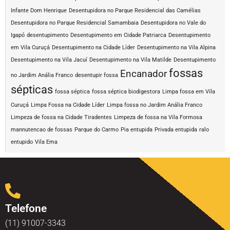
Infante Dom Henrique
Desentupidora no Parque Residencial das Camélias
Desentupidora no Parque Residencial Samambaia
Desentupidora no Vale do
Igapó
desentupimento
Desentupimento em Cidade Patriarca
Desentupimento
em Vila Curuçá
Desentupimento na Cidade Líder
Desentupimento na Vila Alpina
Desentupimento na Vila Jacuí
Desentupimento na Vila Matilde
Desentupimento
fossas
Encanador
no Jardim Anália Franco
desentupir fossa
sépticas
fossa séptica
fossa séptica biodigestora
Limpa fossa em Vila
Curuçá
Limpa Fossa na Cidade Líder
Limpa fossa no Jardim Anália Franco
Limpeza de fossa na Cidade Tiradentes
Limpeza de fossa na Vila Formosa
mannutencao de fossas
Parque do Carmo
Pia entupida
Privada entupida
ralo
entupido
Vila Ema
Telefone
(11) 91007-3343