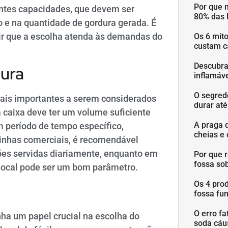
Por que 
entes capacidades, que devem ser
80% das 
e na quantidade de gordura gerada. É
tir que a escolha atenda às demandas do
Os 6 mit
custam c
Descubra
ura
inflamáve
O segred
mais importantes a serem considerados
durar at
 caixa deve ter um volume suficiente
A praga 
 período de tempo específico,
cheias e 
zinhas comerciais, é recomendável
ões servidas diariamente, enquanto em
Por que 
fossa so
 local pode ser um bom parâmetro.
Os 4 pro
fossa fu
O erro fa
ha um papel crucial na escolha do
soda cáu