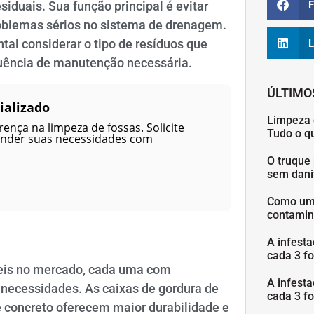
F
siduais. Sua função principal é evitar
oblemas sérios no sistema de drenagem.
al considerar o tipo de resíduos que
L
quência de manutenção necessária.
ÚLTIMO
ializado
Limpeza 
ença na limpeza de fossas. Solicite
Tudo o q
ender suas necessidades com
O truque 
sem danif
Como uma
contamin
A infesta
cada 3 fo
íveis no mercado, cada uma com
A infesta
 necessidades. As caixas de gordura de
cada 3 fo
de concreto oferecem maior durabilidade e