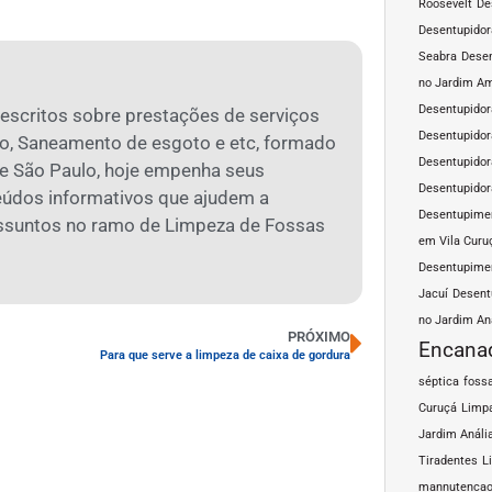
Roosevelt
De
Desentupidor
Seabra
Desen
no Jardim A
Desentupidor
 escritos sobre prestações de serviços
Desentupidor
o, Saneamento de esgoto e etc, formado
Desentupidor
 São Paulo, hoje empenha seus
Desentupidor
eúdos informativos que ajudem a
Desentupimen
assuntos no ramo de Limpeza de Fossas
em Vila Curu
Desentupimen
Jacuí
Desent
no Jardim An
PRÓXIMO
Encana
Para que serve a limpeza de caixa de gordura
séptica
fossa
Curuçá
Limpa
Jardim Análi
Tiradentes
L
mannutencao