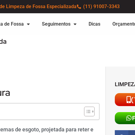
de Limpeza de Fossa Especializada
(11) 91007-3343
a de Fossa
Seguimentos
Dicas
Orçament
da
LIMPEZ
ura
(
temas de esgoto, projetada para reter e