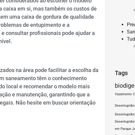
ser considerados ao escolher o modelo
da caixa em si, mas também os custos de
r em uma caixa de gordura de qualidade
problemas de entupimento e a
Pre
San
e consultar profissionais pode ajudar a
Tud
ível.
izados na área pode facilitar a escolha da
Tags
 em saneamento têm o conhecimento
biodige
 do local e recomendar o modelo mais
alação e manutenção, garantindo que a
Vazamento
C
legais. Não hesite em buscar orientação
Desentupidor
Desentupido
Desentupidor
em Parque J