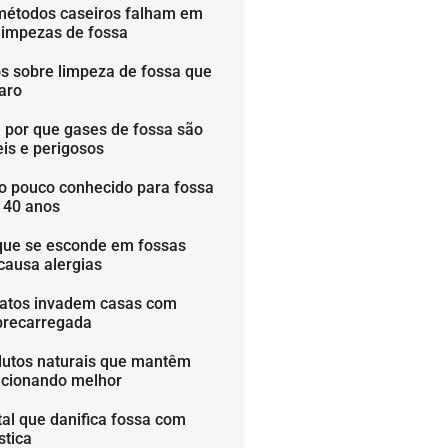
métodos caseiros falham em
limpezas de fossa
os sobre limpeza de fossa que
aro
 por que gases de fossa são
is e perigosos
o pouco conhecido para fossa
é 40 anos
que se esconde em fossas
causa alergias
ratos invadem casas com
brecarregada
dutos naturais que mantêm
ncionando melhor
tal que danifica fossa com
stica