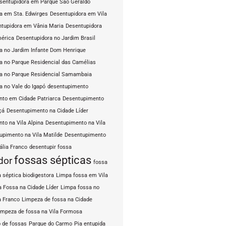
sentupidora em Parque São Geraldo
a em Sta. Edwirges
Desentupidora em Vila
tupidora em Vânia Maria
Desentupidora
mérica
Desentupidora no Jardim Brasil
a no Jardim Infante Dom Henrique
a no Parque Residencial das Camélias
a no Parque Residencial Samambaia
a no Vale do Igapó
desentupimento
to em Cidade Patriarca
Desentupimento
çá
Desentupimento na Cidade Líder
to na Vila Alpina
Desentupimento na Vila
upimento na Vila Matilde
Desentupimento
ália Franco
desentupir fossa
fossas sépticas
dor
fossa
 séptica biodigestora
Limpa fossa em Vila
 Fossa na Cidade Líder
Limpa fossa no
a Franco
Limpeza de fossa na Cidade
impeza de fossa na Vila Formosa
 de fossas
Parque do Carmo
Pia entupida