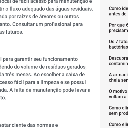
local de fácil acesso para manutenção e
ir o fluxo adequado das águas residuais.
Como ide
antes de
ada por raízes de árvores ou outros
to. Consultar um profissional para
Por que 
precisam
s futuros.
Os 7 fat
bactéria
Descubra
l para garantir seu funcionamento
contamin
ndendo do volume de resíduos gerados,
da três meses. Ao escolher a caixa de
A armadi
cheia se
cesso fácil para a limpeza e se possui
da. A falta de manutenção pode levar a
O motivo
voltam a 
to.
Como eli
sem prod
Como eli
estar ciente das normas e