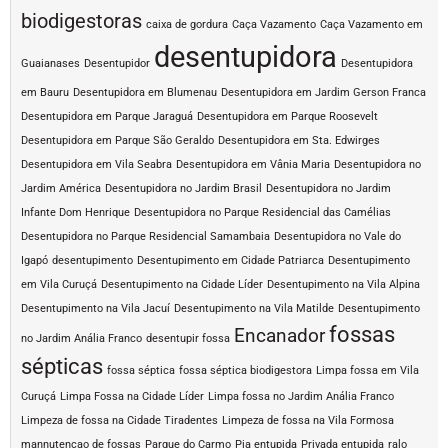
biodigestoras
caixa de gordura
Caça Vazamento
Caça Vazamento em
desentupidora
Guaianases
Desentupidor
Desentupidora
em Bauru
Desentupidora em Blumenau
Desentupidora em Jardim Gerson Franca
Desentupidora em Parque Jaraguá
Desentupidora em Parque Roosevelt
Desentupidora em Parque São Geraldo
Desentupidora em Sta. Edwirges
Desentupidora em Vila Seabra
Desentupidora em Vânia Maria
Desentupidora no
Jardim América
Desentupidora no Jardim Brasil
Desentupidora no Jardim
Infante Dom Henrique
Desentupidora no Parque Residencial das Camélias
Desentupidora no Parque Residencial Samambaia
Desentupidora no Vale do
Igapó
desentupimento
Desentupimento em Cidade Patriarca
Desentupimento
em Vila Curuçá
Desentupimento na Cidade Líder
Desentupimento na Vila Alpina
Desentupimento na Vila Jacuí
Desentupimento na Vila Matilde
Desentupimento
fossas
Encanador
no Jardim Anália Franco
desentupir fossa
sépticas
fossa séptica
fossa séptica biodigestora
Limpa fossa em Vila
Curuçá
Limpa Fossa na Cidade Líder
Limpa fossa no Jardim Anália Franco
Limpeza de fossa na Cidade Tiradentes
Limpeza de fossa na Vila Formosa
mannutencao de fossas
Parque do Carmo
Pia entupida
Privada entupida
ralo