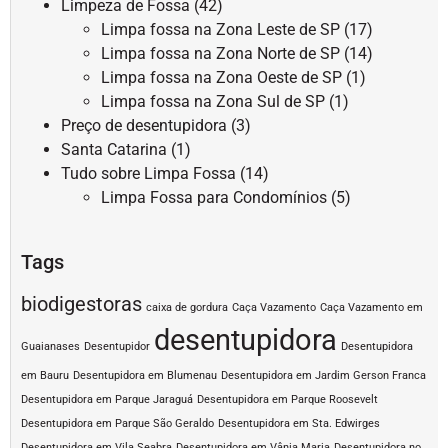
Limpeza de Fossa
(42)
Limpa fossa na Zona Leste de SP
(17)
Limpa fossa na Zona Norte de SP
(14)
Limpa fossa na Zona Oeste de SP
(1)
Limpa fossa na Zona Sul de SP
(1)
Preço de desentupidora
(3)
Santa Catarina
(1)
Tudo sobre Limpa Fossa
(14)
Limpa Fossa para Condomínios
(5)
Tags
biodigestoras
caixa de gordura
Caça Vazamento
Caça Vazamento em
desentupidora
Guaianases
Desentupidor
Desentupidora
em Bauru
Desentupidora em Blumenau
Desentupidora em Jardim Gerson Franca
Desentupidora em Parque Jaraguá
Desentupidora em Parque Roosevelt
Desentupidora em Parque São Geraldo
Desentupidora em Sta. Edwirges
Desentupidora em Vila Seabra
Desentupidora em Vânia Maria
Desentupidora no