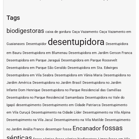
Tags
biodigestoras
caixa de gordura
Caça Vazamento
Caça Vazamento em
desentupidora
Guaianases
Desentupidor
Desentupidora
em Bauru
Desentupidora em Blumenau
Desentupidora em Jardim Gerson Franca
Desentupidora em Parque Jaraguá
Desentupidora em Parque Roosevelt
Desentupidora em Parque São Geraldo
Desentupidora em Sta. Edwirges
Desentupidora em Vila Seabra
Desentupidora em Vânia Maria
Desentupidora no
Jardim América
Desentupidora no Jardim Brasil
Desentupidora no Jardim
Infante Dom Henrique
Desentupidora no Parque Residencial das Camélias
Desentupidora no Parque Residencial Samambaia
Desentupidora no Vale do
Igapó
desentupimento
Desentupimento em Cidade Patriarca
Desentupimento
em Vila Curuçá
Desentupimento na Cidade Líder
Desentupimento na Vila Alpina
Desentupimento na Vila Jacuí
Desentupimento na Vila Matilde
Desentupimento
fossas
Encanador
no Jardim Anália Franco
desentupir fossa
sépticas