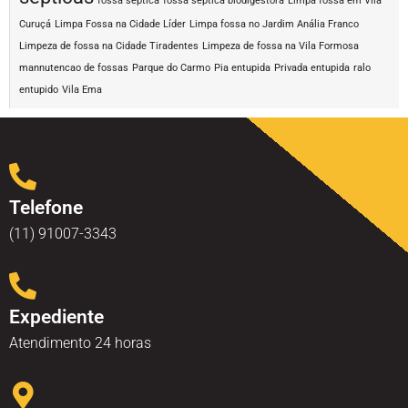
fossa séptica
fossa séptica biodigestora
Limpa fossa em Vila
Curuçá
Limpa Fossa na Cidade Líder
Limpa fossa no Jardim Anália Franco
Limpeza de fossa na Cidade Tiradentes
Limpeza de fossa na Vila Formosa
mannutencao de fossas
Parque do Carmo
Pia entupida
Privada entupida
ralo
entupido
Vila Ema
Telefone
(11) 91007-3343
Expediente
Atendimento 24 horas