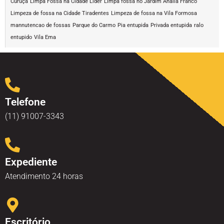
Curuçá
Limpa Fossa na Cidade Líder
Limpa fossa no Jardim Anália Franco
Limpeza de fossa na Cidade Tiradentes
Limpeza de fossa na Vila Formosa
mannutencao de fossas
Parque do Carmo
Pia entupida
Privada entupida
ralo
entupido
Vila Ema
Telefone
(11) 91007-3343
Expediente
Atendimento 24 horas
Escritório