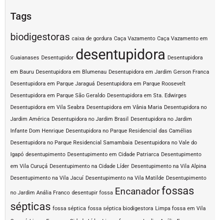
Tags
biodigestoras
caixa de gordura
Caça Vazamento
Caça Vazamento em
desentupidora
Guaianases
Desentupidor
Desentupidora
em Bauru
Desentupidora em Blumenau
Desentupidora em Jardim Gerson Franca
Desentupidora em Parque Jaraguá
Desentupidora em Parque Roosevelt
Desentupidora em Parque São Geraldo
Desentupidora em Sta. Edwirges
Desentupidora em Vila Seabra
Desentupidora em Vânia Maria
Desentupidora no
Jardim América
Desentupidora no Jardim Brasil
Desentupidora no Jardim
Infante Dom Henrique
Desentupidora no Parque Residencial das Camélias
Desentupidora no Parque Residencial Samambaia
Desentupidora no Vale do
Igapó
desentupimento
Desentupimento em Cidade Patriarca
Desentupimento
em Vila Curuçá
Desentupimento na Cidade Líder
Desentupimento na Vila Alpina
Desentupimento na Vila Jacuí
Desentupimento na Vila Matilde
Desentupimento
fossas
Encanador
no Jardim Anália Franco
desentupir fossa
sépticas
fossa séptica
fossa séptica biodigestora
Limpa fossa em Vila