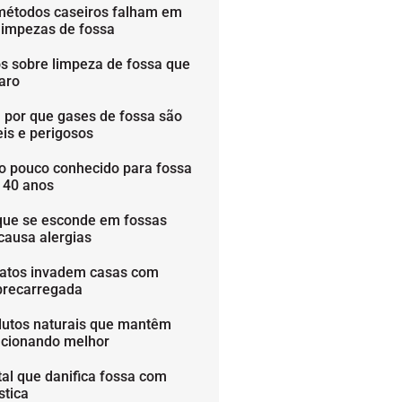
métodos caseiros falham em
limpezas de fossa
os sobre limpeza de fossa que
aro
 por que gases de fossa são
is e perigosos
o pouco conhecido para fossa
é 40 anos
que se esconde em fossas
causa alergias
ratos invadem casas com
brecarregada
dutos naturais que mantêm
ncionando melhor
tal que danifica fossa com
stica