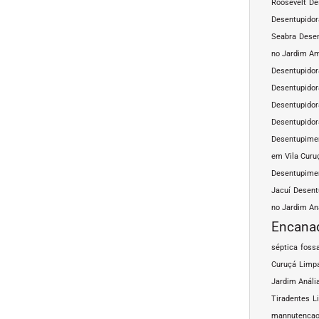
Roosevelt
De
Desentupidor
Seabra
Desen
no Jardim A
Desentupidor
Desentupidor
Desentupidor
Desentupidor
Desentupimen
em Vila Curu
Desentupimen
Jacuí
Desent
no Jardim An
Encana
séptica
fossa
Curuçá
Limpa
Jardim Análi
Tiradentes
L
mannutencao