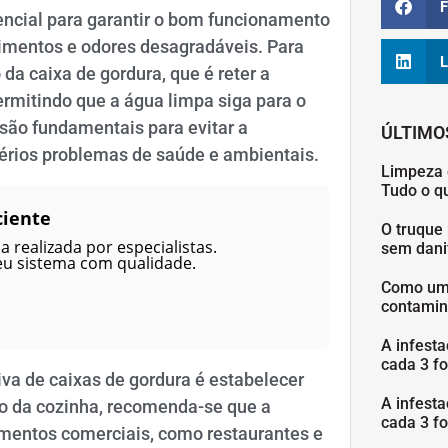
F
encial para garantir o bom funcionamento
imentos e odores desagradáveis. Para
L
 da caixa de gordura, que é reter a
ermitindo que a água limpa siga para o
são fundamentais para evitar a
ÚLTIMO
sérios problemas de saúde e ambientais.
Limpeza 
Tudo o q
ciente
O truque 
 realizada por especialistas.
sem danif
eu sistema com qualidade.
Como uma
contamin
A infesta
cada 3 fo
va de caixas de gordura é estabelecer
A infesta
o da cozinha, recomenda-se que a
cada 3 fo
cimentos comerciais, como restaurantes e