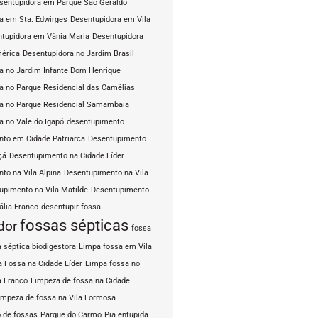
sentupidora em Parque São Geraldo
a em Sta. Edwirges
Desentupidora em Vila
tupidora em Vânia Maria
Desentupidora
mérica
Desentupidora no Jardim Brasil
a no Jardim Infante Dom Henrique
a no Parque Residencial das Camélias
a no Parque Residencial Samambaia
a no Vale do Igapó
desentupimento
to em Cidade Patriarca
Desentupimento
çá
Desentupimento na Cidade Líder
to na Vila Alpina
Desentupimento na Vila
upimento na Vila Matilde
Desentupimento
ália Franco
desentupir fossa
fossas sépticas
dor
fossa
 séptica biodigestora
Limpa fossa em Vila
 Fossa na Cidade Líder
Limpa fossa no
a Franco
Limpeza de fossa na Cidade
impeza de fossa na Vila Formosa
 de fossas
Parque do Carmo
Pia entupida