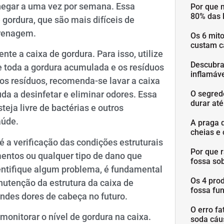
chegar a uma vez por semana. Essa
Por que 
80% das 
 gordura, que são mais difíceis de
drenagem.
Os 6 mit
custam c
te a caixa de gordura. Para isso, utilize
Descubra
 toda a gordura acumulada e os resíduos
inflamáve
os resíduos, recomenda-se lavar a caixa
O segred
da a desinfetar e eliminar odores. Essa
durar at
teja livre de bactérias e outros
aúde.
A praga 
cheias e 
 a verificação das condições estruturais
Por que 
mentos ou qualquer tipo de dano que
fossa so
entifique algum problema, é fundamental
Os 4 pro
nutenção da estrutura da caixa de
fossa fu
ndes dores de cabeça no futuro.
O erro fa
 monitorar o nível de gordura na caixa.
soda cáu