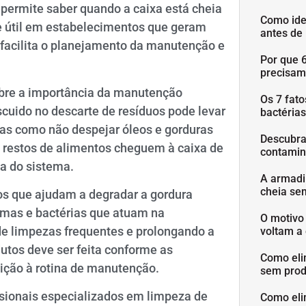
e permite saber quando a caixa está cheia
Como ide
e útil em estabelecimentos que geram
antes de
 facilita o planejamento da manutenção e
Por que 
precisam
obre a importância da manutenção
Os 7 fat
scuido no descarte de resíduos pode levar
bactéria
cas como não despejar óleos e gorduras
Descubra
ue restos de alimentos cheguem à caixa de
contamin
ia do sistema.
A armadi
cheia se
cos que ajudam a degradar a gordura
mas e bactérias que atuam na
O motivo
e limpezas frequentes e prolongando a
voltam a 
dutos deve ser feita conforme as
Como eli
dição à rotina de manutenção.
sem prod
ssionais especializados em limpeza de
Como eli