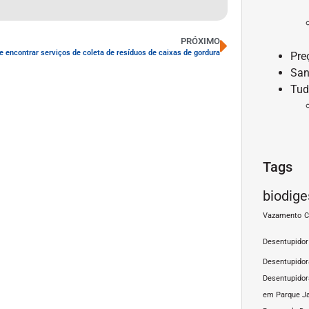
PRÓXIMO
 encontrar serviços de coleta de resíduos de caixas de gordura
Pre
San
Tud
Tags
biodige
Vazamento
C
Desentupidor
Desentupido
Desentupidor
em Parque J