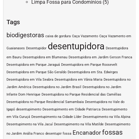
Limpa Fossa para Condomínios
(5)
Tags
biodigestoras
caixa de gordura
Caça Vazamento
Caça Vazamento em
desentupidora
Guaianases
Desentupidor
Desentupidora
em Bauru
Desentupidora em Blumenau
Desentupidora em Jardim Gerson Franca
Desentupidora em Parque Jaraguá
Desentupidora em Parque Roosevelt
Desentupidora em Parque São Geraldo
Desentupidora em Sta. Edwirges
Desentupidora em Vila Seabra
Desentupidora em Vânia Maria
Desentupidora no
Jardim América
Desentupidora no Jardim Brasil
Desentupidora no Jardim
Infante Dom Henrique
Desentupidora no Parque Residencial das Camélias
Desentupidora no Parque Residencial Samambaia
Desentupidora no Vale do
Igapó
desentupimento
Desentupimento em Cidade Patriarca
Desentupimento
em Vila Curuçá
Desentupimento na Cidade Líder
Desentupimento na Vila Alpina
Desentupimento na Vila Jacuí
Desentupimento na Vila Matilde
Desentupimento
fossas
Encanador
no Jardim Anália Franco
desentupir fossa