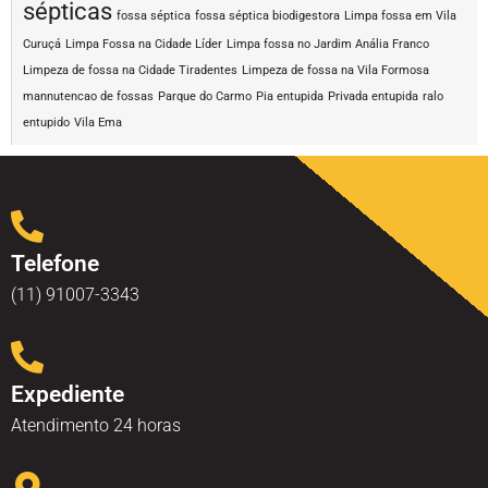
sépticas
fossa séptica
fossa séptica biodigestora
Limpa fossa em Vila
Curuçá
Limpa Fossa na Cidade Líder
Limpa fossa no Jardim Anália Franco
Limpeza de fossa na Cidade Tiradentes
Limpeza de fossa na Vila Formosa
mannutencao de fossas
Parque do Carmo
Pia entupida
Privada entupida
ralo
entupido
Vila Ema
Telefone
(11) 91007-3343
Expediente
Atendimento 24 horas