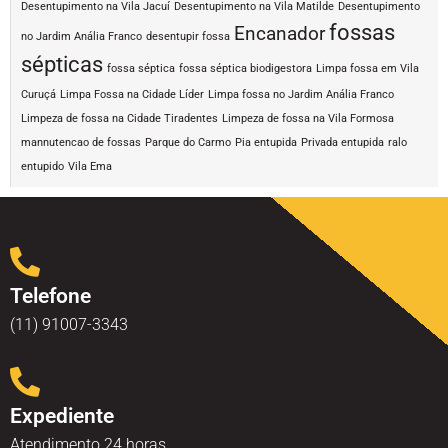
Desentupimento na Vila Jacuí
Desentupimento na Vila Matilde
Desentupimento
fossas
Encanador
no Jardim Anália Franco
desentupir fossa
sépticas
fossa séptica
fossa séptica biodigestora
Limpa fossa em Vila
Curuçá
Limpa Fossa na Cidade Líder
Limpa fossa no Jardim Anália Franco
Limpeza de fossa na Cidade Tiradentes
Limpeza de fossa na Vila Formosa
mannutencao de fossas
Parque do Carmo
Pia entupida
Privada entupida
ralo
entupido
Vila Ema
Telefone
(11) 91007-3343
Expediente
Atendimento 24 horas