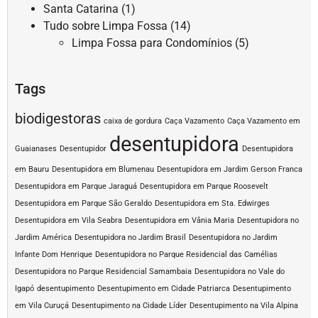
Santa Catarina
(1)
Tudo sobre Limpa Fossa
(14)
Limpa Fossa para Condomínios
(5)
Tags
biodigestoras
caixa de gordura
Caça Vazamento
Caça Vazamento em
desentupidora
Guaianases
Desentupidor
Desentupidora
em Bauru
Desentupidora em Blumenau
Desentupidora em Jardim Gerson Franca
Desentupidora em Parque Jaraguá
Desentupidora em Parque Roosevelt
Desentupidora em Parque São Geraldo
Desentupidora em Sta. Edwirges
Desentupidora em Vila Seabra
Desentupidora em Vânia Maria
Desentupidora no
Jardim América
Desentupidora no Jardim Brasil
Desentupidora no Jardim
Infante Dom Henrique
Desentupidora no Parque Residencial das Camélias
Desentupidora no Parque Residencial Samambaia
Desentupidora no Vale do
Igapó
desentupimento
Desentupimento em Cidade Patriarca
Desentupimento
em Vila Curuçá
Desentupimento na Cidade Líder
Desentupimento na Vila Alpina