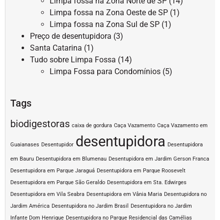
Limpa fossa na Zona Norte de SP
(14)
Limpa fossa na Zona Oeste de SP
(1)
Limpa fossa na Zona Sul de SP
(1)
Preço de desentupidora
(3)
Santa Catarina
(1)
Tudo sobre Limpa Fossa
(14)
Limpa Fossa para Condomínios
(5)
Tags
biodigestoras
caixa de gordura
Caça Vazamento
Caça Vazamento em
desentupidora
Guaianases
Desentupidor
Desentupidora
em Bauru
Desentupidora em Blumenau
Desentupidora em Jardim Gerson Franca
Desentupidora em Parque Jaraguá
Desentupidora em Parque Roosevelt
Desentupidora em Parque São Geraldo
Desentupidora em Sta. Edwirges
Desentupidora em Vila Seabra
Desentupidora em Vânia Maria
Desentupidora no
Jardim América
Desentupidora no Jardim Brasil
Desentupidora no Jardim
Infante Dom Henrique
Desentupidora no Parque Residencial das Camélias