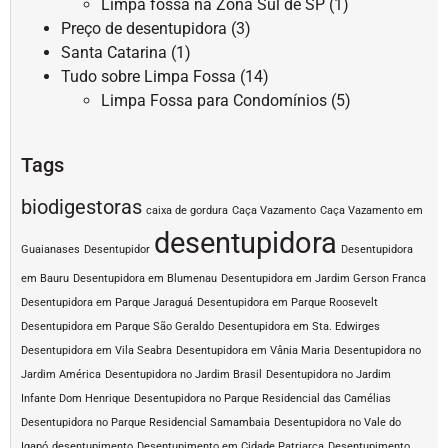
Limpa fossa na Zona Sul de SP
(1)
Preço de desentupidora
(3)
Santa Catarina
(1)
Tudo sobre Limpa Fossa
(14)
Limpa Fossa para Condomínios
(5)
Tags
biodigestoras
caixa de gordura
Caça Vazamento
Caça Vazamento em
desentupidora
Guaianases
Desentupidor
Desentupidora
em Bauru
Desentupidora em Blumenau
Desentupidora em Jardim Gerson Franca
Desentupidora em Parque Jaraguá
Desentupidora em Parque Roosevelt
Desentupidora em Parque São Geraldo
Desentupidora em Sta. Edwirges
Desentupidora em Vila Seabra
Desentupidora em Vânia Maria
Desentupidora no
Jardim América
Desentupidora no Jardim Brasil
Desentupidora no Jardim
Infante Dom Henrique
Desentupidora no Parque Residencial das Camélias
Desentupidora no Parque Residencial Samambaia
Desentupidora no Vale do
Igapó
desentupimento
Desentupimento em Cidade Patriarca
Desentupimento