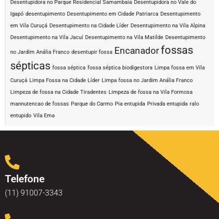
Desentupidora no Parque Residencial Samambaia
Desentupidora no Vale do
Igapó
desentupimento
Desentupimento em Cidade Patriarca
Desentupimento
em Vila Curuçá
Desentupimento na Cidade Líder
Desentupimento na Vila Alpina
Desentupimento na Vila Jacuí
Desentupimento na Vila Matilde
Desentupimento
fossas
Encanador
no Jardim Anália Franco
desentupir fossa
sépticas
fossa séptica
fossa séptica biodigestora
Limpa fossa em Vila
Curuçá
Limpa Fossa na Cidade Líder
Limpa fossa no Jardim Anália Franco
Limpeza de fossa na Cidade Tiradentes
Limpeza de fossa na Vila Formosa
mannutencao de fossas
Parque do Carmo
Pia entupida
Privada entupida
ralo
entupido
Vila Ema
Telefone
(11) 91007-3343