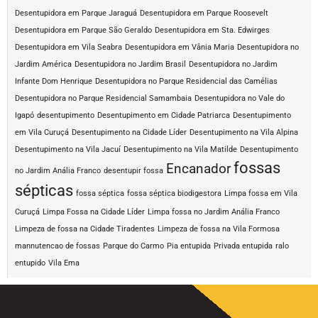
Desentupidora em Parque Jaraguá
Desentupidora em Parque Roosevelt
Desentupidora em Parque São Geraldo
Desentupidora em Sta. Edwirges
Desentupidora em Vila Seabra
Desentupidora em Vânia Maria
Desentupidora no
Jardim América
Desentupidora no Jardim Brasil
Desentupidora no Jardim
Infante Dom Henrique
Desentupidora no Parque Residencial das Camélias
Desentupidora no Parque Residencial Samambaia
Desentupidora no Vale do
Igapó
desentupimento
Desentupimento em Cidade Patriarca
Desentupimento
em Vila Curuçá
Desentupimento na Cidade Líder
Desentupimento na Vila Alpina
Desentupimento na Vila Jacuí
Desentupimento na Vila Matilde
Desentupimento
fossas
Encanador
no Jardim Anália Franco
desentupir fossa
sépticas
fossa séptica
fossa séptica biodigestora
Limpa fossa em Vila
Curuçá
Limpa Fossa na Cidade Líder
Limpa fossa no Jardim Anália Franco
Limpeza de fossa na Cidade Tiradentes
Limpeza de fossa na Vila Formosa
mannutencao de fossas
Parque do Carmo
Pia entupida
Privada entupida
ralo
entupido
Vila Ema