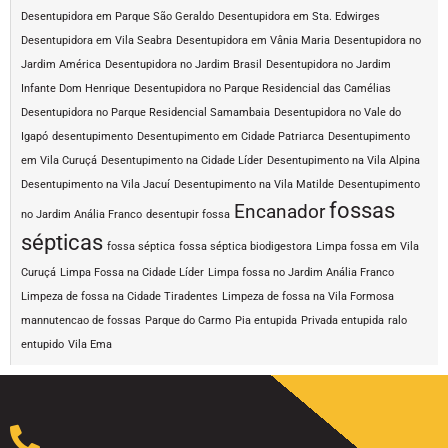
Desentupidora em Parque São Geraldo
Desentupidora em Sta. Edwirges
Desentupidora em Vila Seabra
Desentupidora em Vânia Maria
Desentupidora no
Jardim América
Desentupidora no Jardim Brasil
Desentupidora no Jardim
Infante Dom Henrique
Desentupidora no Parque Residencial das Camélias
Desentupidora no Parque Residencial Samambaia
Desentupidora no Vale do
Igapó
desentupimento
Desentupimento em Cidade Patriarca
Desentupimento
em Vila Curuçá
Desentupimento na Cidade Líder
Desentupimento na Vila Alpina
Desentupimento na Vila Jacuí
Desentupimento na Vila Matilde
Desentupimento
fossas
Encanador
no Jardim Anália Franco
desentupir fossa
sépticas
fossa séptica
fossa séptica biodigestora
Limpa fossa em Vila
Curuçá
Limpa Fossa na Cidade Líder
Limpa fossa no Jardim Anália Franco
Limpeza de fossa na Cidade Tiradentes
Limpeza de fossa na Vila Formosa
mannutencao de fossas
Parque do Carmo
Pia entupida
Privada entupida
ralo
entupido
Vila Ema