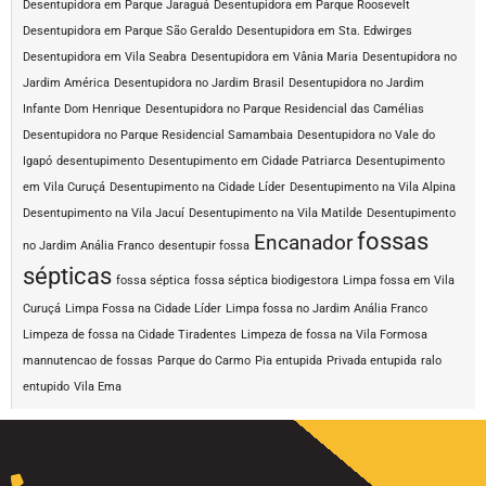
Desentupidora em Parque Jaraguá
Desentupidora em Parque Roosevelt
Desentupidora em Parque São Geraldo
Desentupidora em Sta. Edwirges
Desentupidora em Vila Seabra
Desentupidora em Vânia Maria
Desentupidora no
Jardim América
Desentupidora no Jardim Brasil
Desentupidora no Jardim
Infante Dom Henrique
Desentupidora no Parque Residencial das Camélias
Desentupidora no Parque Residencial Samambaia
Desentupidora no Vale do
Igapó
desentupimento
Desentupimento em Cidade Patriarca
Desentupimento
em Vila Curuçá
Desentupimento na Cidade Líder
Desentupimento na Vila Alpina
Desentupimento na Vila Jacuí
Desentupimento na Vila Matilde
Desentupimento
fossas
Encanador
no Jardim Anália Franco
desentupir fossa
sépticas
fossa séptica
fossa séptica biodigestora
Limpa fossa em Vila
Curuçá
Limpa Fossa na Cidade Líder
Limpa fossa no Jardim Anália Franco
Limpeza de fossa na Cidade Tiradentes
Limpeza de fossa na Vila Formosa
mannutencao de fossas
Parque do Carmo
Pia entupida
Privada entupida
ralo
entupido
Vila Ema