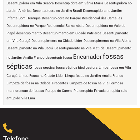
Desentupidora em Vila Seabra
Desentupidora em Vânia Maria
Desentupidora no
Jardim América
Desentupidora no Jardim Brasil
Desentupidora no Jardim
Infante Dom Henrique
Desentupidora no Parque Residencial das Camélias
Desentupidora no Parque Residencial Samambaia
Desentupidora no Vale do
Igapó
desentupimento
Desentupimento em Cidade Patriarca
Desentupimento
em Vila Curuçá
Desentupimento na Cidade Líder
Desentupimento na Vila Alpina
Desentupimento na Vila Jacuí
Desentupimento na Vila Matilde
Desentupimento
fossas
Encanador
no Jardim Anália Franco
desentupir fossa
sépticas
fossa séptica
fossa séptica biodigestora
Limpa fossa em Vila
Curuçá
Limpa Fossa na Cidade Líder
Limpa fossa no Jardim Anália Franco
Limpeza de fossa na Cidade Tiradentes
Limpeza de fossa na Vila Formosa
mannutencao de fossas
Parque do Carmo
Pia entupida
Privada entupida
ralo
entupido
Vila Ema
Telefone