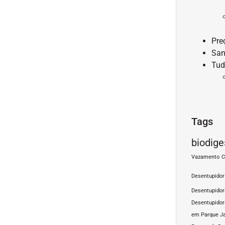
Pre
San
Tud
Tags
biodige
Vazamento
C
Desentupidor
Desentupido
Desentupidor
em Parque J