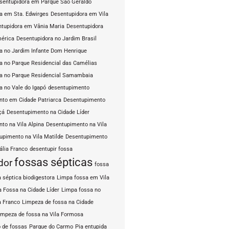
sentupidora em Parque São Geraldo
a em Sta. Edwirges
Desentupidora em Vila
tupidora em Vânia Maria
Desentupidora
mérica
Desentupidora no Jardim Brasil
a no Jardim Infante Dom Henrique
a no Parque Residencial das Camélias
a no Parque Residencial Samambaia
a no Vale do Igapó
desentupimento
to em Cidade Patriarca
Desentupimento
çá
Desentupimento na Cidade Líder
to na Vila Alpina
Desentupimento na Vila
upimento na Vila Matilde
Desentupimento
ália Franco
desentupir fossa
fossas sépticas
dor
fossa
 séptica biodigestora
Limpa fossa em Vila
 Fossa na Cidade Líder
Limpa fossa no
a Franco
Limpeza de fossa na Cidade
impeza de fossa na Vila Formosa
 de fossas
Parque do Carmo
Pia entupida