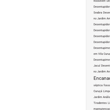
Roosevelt
De
Desentupidor
Seabra
Desen
no Jardim A
Desentupidor
Desentupidor
Desentupidor
Desentupidor
Desentupimen
em Vila Curu
Desentupimen
Jacuí
Desent
no Jardim An
Encana
séptica
fossa
Curuçá
Limpa
Jardim Análi
Tiradentes
L
mannutencao