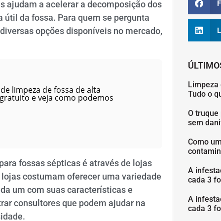
F
es ajudam a acelerar a decomposição dos
 útil da fossa. Para quem se pergunta
 diversas opções disponíveis no mercado,
L
ÚLTIMO
Limpeza 
de limpeza de fossa de alta
Tudo o q
 gratuito e veja como podemos
O truque 
sem danif
Como uma
contamin
para fossas sépticas é através de lojas
A infesta
 lojas costumam oferecer uma variedade
cada 3 fo
ada um com suas características e
A infesta
trar consultores que podem ajudar na
cada 3 fo
idade.