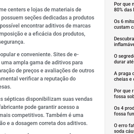
Por que 
me centers e lojas de materiais de
80% das 
e possuem seções dedicadas a produtos
Os 6 mit
possível encontrar aditivos de marcas
custam c
mposição e a eficácia dos produtos,
Descubra
segurança.
inflamáve
ular e conveniente. Sites de e-
O segred
durar at
 uma ampla gama de aditivos para
ração de preços e avaliações de outros
A praga 
mental verificar a reputação do
cheias e 
esas.
Por que 
fossa so
as sépticas disponibilizam suas vendas
abricante pode garantir acesso a
Os 4 pro
fossa fu
os mais competitivos. Também é uma
ão e a dosagem correta dos aditivos.
O erro fa
soda cáu