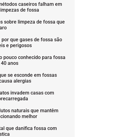
métodos caseiros falham em
limpezas de fossa
os sobre limpeza de fossa que
aro
 por que gases de fossa são
is e perigosos
o pouco conhecido para fossa
é 40 anos
que se esconde em fossas
causa alergias
ratos invadem casas com
brecarregada
dutos naturais que mantêm
ncionando melhor
tal que danifica fossa com
stica