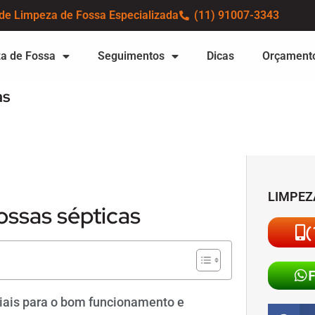
de Limpeza de Fossa Especializada
(11) 91007-3343
a de Fossa
Seguimentos
Dicas
Orçament
as
LIMPEZ
ossas sépticas
(
ciais para o bom funcionamento e