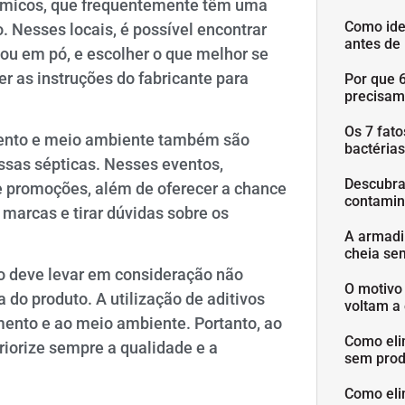
químicos, que frequentemente têm uma
Como ide
 Nesses locais, é possível encontrar
antes de
 ou em pó, e escolher o que melhor se
r as instruções do fabricante para
Por que 
precisam
Os 7 fat
amento e meio ambiente também são
bactéria
ossas sépticas. Nesses eventos,
Descubra
 promoções, além de oferecer a chance
contamin
marcas e tirar dúvidas sobre os
A armadi
cheia se
vo deve levar em consideração não
O motivo
do produto. A utilização de aditivos
voltam a 
ento e ao meio ambiente. Portanto, ao
Como eli
priorize sempre a qualidade e a
sem prod
Como eli