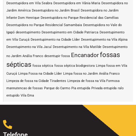
Desentupidora em Vila Seabra
Desentupidora em Vânia Maria
Desentupidora no
Jardim América
Desentupidora no Jardim Brasil
Desentupidora no Jardim
Infante Dom Henrique
Desentupidora no Parque Residencial das Camélias
Desentupidora no Parque Residencial Samambaia
Desentupidora no Vale do
Igapó
desentupimento
Desentupimento em Cidade Patriarca
Desentupimento
em Vila Curuçá
Desentupimento na Cidade Líder
Desentupimento na Vila Alpina
Desentupimento na Vila Jacuí
Desentupimento na Vila Matilde
Desentupimento
fossas
Encanador
no Jardim Anália Franco
desentupir fossa
sépticas
fossa séptica
fossa séptica biodigestora
Limpa fossa em Vila
Curuçá
Limpa Fossa na Cidade Líder
Limpa fossa no Jardim Anália Franco
Limpeza de fossa na Cidade Tiradentes
Limpeza de fossa na Vila Formosa
mannutencao de fossas
Parque do Carmo
Pia entupida
Privada entupida
ralo
entupido
Vila Ema
Telefone