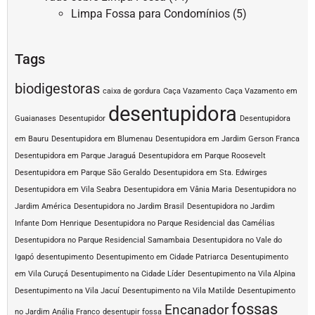
Limpa Fossa para Condomínios
(5)
Tags
biodigestoras
caixa de gordura
Caça Vazamento
Caça Vazamento em
desentupidora
Guaianases
Desentupidor
Desentupidora
em Bauru
Desentupidora em Blumenau
Desentupidora em Jardim Gerson Franca
Desentupidora em Parque Jaraguá
Desentupidora em Parque Roosevelt
Desentupidora em Parque São Geraldo
Desentupidora em Sta. Edwirges
Desentupidora em Vila Seabra
Desentupidora em Vânia Maria
Desentupidora no
Jardim América
Desentupidora no Jardim Brasil
Desentupidora no Jardim
Infante Dom Henrique
Desentupidora no Parque Residencial das Camélias
Desentupidora no Parque Residencial Samambaia
Desentupidora no Vale do
Igapó
desentupimento
Desentupimento em Cidade Patriarca
Desentupimento
em Vila Curuçá
Desentupimento na Cidade Líder
Desentupimento na Vila Alpina
Desentupimento na Vila Jacuí
Desentupimento na Vila Matilde
Desentupimento
fossas
Encanador
no Jardim Anália Franco
desentupir fossa