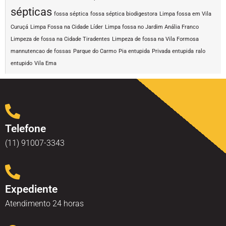
sépticas
fossa séptica
fossa séptica biodigestora
Limpa fossa em Vila
Curuçá
Limpa Fossa na Cidade Líder
Limpa fossa no Jardim Anália Franco
Limpeza de fossa na Cidade Tiradentes
Limpeza de fossa na Vila Formosa
mannutencao de fossas
Parque do Carmo
Pia entupida
Privada entupida
ralo
entupido
Vila Ema
Telefone
(11) 91007-3343
Expediente
Atendimento 24 horas