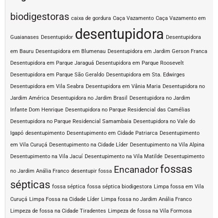
biodigestoras
caixa de gordura
Caça Vazamento
Caça Vazamento em
desentupidora
Guaianases
Desentupidor
Desentupidora
em Bauru
Desentupidora em Blumenau
Desentupidora em Jardim Gerson Franca
Desentupidora em Parque Jaraguá
Desentupidora em Parque Roosevelt
Desentupidora em Parque São Geraldo
Desentupidora em Sta. Edwirges
Desentupidora em Vila Seabra
Desentupidora em Vânia Maria
Desentupidora no
Jardim América
Desentupidora no Jardim Brasil
Desentupidora no Jardim
Infante Dom Henrique
Desentupidora no Parque Residencial das Camélias
Desentupidora no Parque Residencial Samambaia
Desentupidora no Vale do
Igapó
desentupimento
Desentupimento em Cidade Patriarca
Desentupimento
em Vila Curuçá
Desentupimento na Cidade Líder
Desentupimento na Vila Alpina
Desentupimento na Vila Jacuí
Desentupimento na Vila Matilde
Desentupimento
fossas
Encanador
no Jardim Anália Franco
desentupir fossa
sépticas
fossa séptica
fossa séptica biodigestora
Limpa fossa em Vila
Curuçá
Limpa Fossa na Cidade Líder
Limpa fossa no Jardim Anália Franco
Limpeza de fossa na Cidade Tiradentes
Limpeza de fossa na Vila Formosa