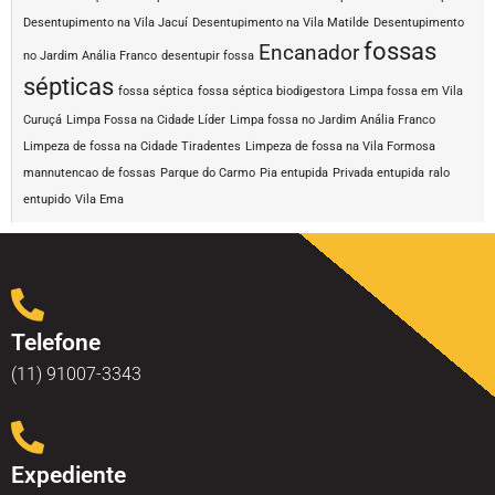
Desentupimento na Vila Jacuí
Desentupimento na Vila Matilde
Desentupimento
fossas
Encanador
no Jardim Anália Franco
desentupir fossa
sépticas
fossa séptica
fossa séptica biodigestora
Limpa fossa em Vila
Curuçá
Limpa Fossa na Cidade Líder
Limpa fossa no Jardim Anália Franco
Limpeza de fossa na Cidade Tiradentes
Limpeza de fossa na Vila Formosa
mannutencao de fossas
Parque do Carmo
Pia entupida
Privada entupida
ralo
entupido
Vila Ema
Telefone
(11) 91007-3343
Expediente