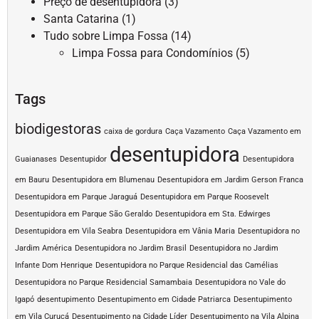
Preço de desentupidora
(3)
Santa Catarina
(1)
Tudo sobre Limpa Fossa
(14)
Limpa Fossa para Condomínios
(5)
Tags
biodigestoras
caixa de gordura
Caça Vazamento
Caça Vazamento em
desentupidora
Guaianases
Desentupidor
Desentupidora
em Bauru
Desentupidora em Blumenau
Desentupidora em Jardim Gerson Franca
Desentupidora em Parque Jaraguá
Desentupidora em Parque Roosevelt
Desentupidora em Parque São Geraldo
Desentupidora em Sta. Edwirges
Desentupidora em Vila Seabra
Desentupidora em Vânia Maria
Desentupidora no
Jardim América
Desentupidora no Jardim Brasil
Desentupidora no Jardim
Infante Dom Henrique
Desentupidora no Parque Residencial das Camélias
Desentupidora no Parque Residencial Samambaia
Desentupidora no Vale do
Igapó
desentupimento
Desentupimento em Cidade Patriarca
Desentupimento
em Vila Curuçá
Desentupimento na Cidade Líder
Desentupimento na Vila Alpina