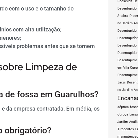
Roosevelt
De
ordo com o uso e o tamanho do
Desentupidor
Seabra
Desen
no Jardim A
nios com alta utilização;
Desentupidor
menores;
Desentupidor
ossíveis problemas antes que se tornem
Desentupidor
Desentupidor
Desentupimen
sobre Limpeza de
em Vila Curu
Desentupimen
Jacuí
Desent
no Jardim An
za de fossa em Guarulhos?
Encana
séptica
fossa
 e da empresa contratada. Em média, os
Curuçá
Limpa
Jardim Análi
o obrigatório?
Tiradentes
L
mannutencao