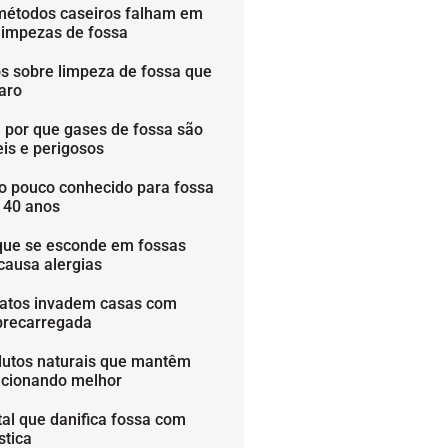
métodos caseiros falham em
limpezas de fossa
os sobre limpeza de fossa que
aro
 por que gases de fossa são
is e perigosos
o pouco conhecido para fossa
é 40 anos
que se esconde em fossas
causa alergias
ratos invadem casas com
brecarregada
dutos naturais que mantêm
ncionando melhor
tal que danifica fossa com
stica