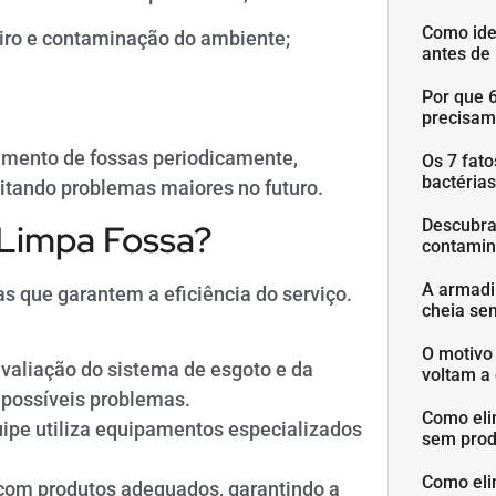
Como ide
iro e contaminação do ambiente;
antes de
Por que 
precisam
tamento de fossas periodicamente,
Os 7 fat
bactéria
itando problemas maiores no futuro.
Descubra
 Limpa Fossa?
contamin
A armadi
s que garantem a eficiência do serviço.
cheia se
O motivo
valiação do sistema de esgoto e da
voltam a 
 possíveis problemas.
Como eli
ipe utiliza equipamentos especializados
sem prod
Como eli
 com produtos adequados, garantindo a