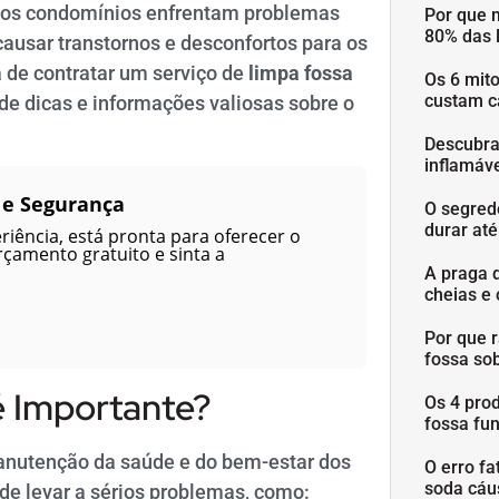
itos condomínios enfrentam problemas
Por que 
80% das 
ausar transtornos e desconfortos para os
 de contratar um serviço de
limpa fossa
Os 6 mit
custam c
 de dicas e informações valiosas sobre o
Descubra
inflamáve
 e Segurança
O segred
durar at
iência, está pronta para oferecer o
rçamento gratuito e sinta a
A praga 
cheias e 
Por que 
fossa so
é Importante?
Os 4 pro
fossa fu
anutenção da saúde e do bem-estar dos
O erro fa
soda cáu
de levar a sérios problemas, como: