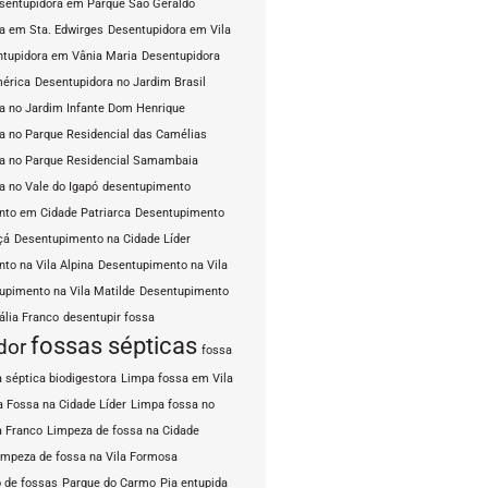
sentupidora em Parque São Geraldo
a em Sta. Edwirges
Desentupidora em Vila
tupidora em Vânia Maria
Desentupidora
mérica
Desentupidora no Jardim Brasil
a no Jardim Infante Dom Henrique
a no Parque Residencial das Camélias
a no Parque Residencial Samambaia
a no Vale do Igapó
desentupimento
to em Cidade Patriarca
Desentupimento
çá
Desentupimento na Cidade Líder
to na Vila Alpina
Desentupimento na Vila
upimento na Vila Matilde
Desentupimento
ália Franco
desentupir fossa
fossas sépticas
dor
fossa
 séptica biodigestora
Limpa fossa em Vila
 Fossa na Cidade Líder
Limpa fossa no
a Franco
Limpeza de fossa na Cidade
impeza de fossa na Vila Formosa
 de fossas
Parque do Carmo
Pia entupida