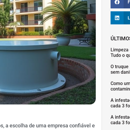
F
L
ÚLTIMO
Limpeza 
Tudo o q
O truque 
sem danif
Como uma
contamin
A infesta
cada 3 fo
A infesta
cada 3 fo
, a escolha de uma empresa confiável e