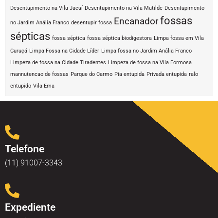
Desentupimento na Vila Jacuí
Desentupimento na Vila Matilde
Desentupimento
fossas
Encanador
no Jardim Anália Franco
desentupir fossa
sépticas
fossa séptica
fossa séptica biodigestora
Limpa fossa em Vila
Curuçá
Limpa Fossa na Cidade Líder
Limpa fossa no Jardim Anália Franco
Limpeza de fossa na Cidade Tiradentes
Limpeza de fossa na Vila Formosa
mannutencao de fossas
Parque do Carmo
Pia entupida
Privada entupida
ralo
entupido
Vila Ema
Telefone
(11) 91007-3343
Expediente