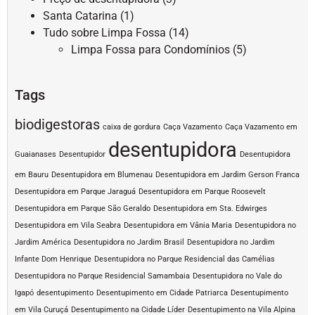
Santa Catarina
(1)
Tudo sobre Limpa Fossa
(14)
Limpa Fossa para Condomínios
(5)
Tags
biodigestoras
caixa de gordura
Caça Vazamento
Caça Vazamento em
desentupidora
Guaianases
Desentupidor
Desentupidora
em Bauru
Desentupidora em Blumenau
Desentupidora em Jardim Gerson Franca
Desentupidora em Parque Jaraguá
Desentupidora em Parque Roosevelt
Desentupidora em Parque São Geraldo
Desentupidora em Sta. Edwirges
Desentupidora em Vila Seabra
Desentupidora em Vânia Maria
Desentupidora no
Jardim América
Desentupidora no Jardim Brasil
Desentupidora no Jardim
Infante Dom Henrique
Desentupidora no Parque Residencial das Camélias
Desentupidora no Parque Residencial Samambaia
Desentupidora no Vale do
Igapó
desentupimento
Desentupimento em Cidade Patriarca
Desentupimento
em Vila Curuçá
Desentupimento na Cidade Líder
Desentupimento na Vila Alpina