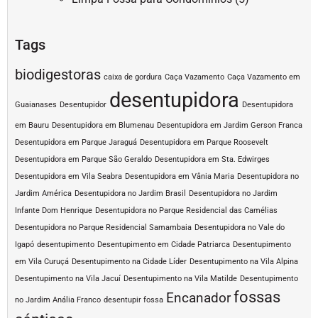
Tags
biodigestoras
caixa de gordura
Caça Vazamento
Caça Vazamento em
desentupidora
Guaianases
Desentupidor
Desentupidora
em Bauru
Desentupidora em Blumenau
Desentupidora em Jardim Gerson Franca
Desentupidora em Parque Jaraguá
Desentupidora em Parque Roosevelt
Desentupidora em Parque São Geraldo
Desentupidora em Sta. Edwirges
Desentupidora em Vila Seabra
Desentupidora em Vânia Maria
Desentupidora no
Jardim América
Desentupidora no Jardim Brasil
Desentupidora no Jardim
Infante Dom Henrique
Desentupidora no Parque Residencial das Camélias
Desentupidora no Parque Residencial Samambaia
Desentupidora no Vale do
Igapó
desentupimento
Desentupimento em Cidade Patriarca
Desentupimento
em Vila Curuçá
Desentupimento na Cidade Líder
Desentupimento na Vila Alpina
Desentupimento na Vila Jacuí
Desentupimento na Vila Matilde
Desentupimento
fossas
Encanador
no Jardim Anália Franco
desentupir fossa