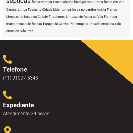
sépticas
fossa séptica
fossa séptica biodigestora
Limpa fossa em Vila
Curuçá
Limpa Fossa na Cidade Líder
Limpa fossa no Jardim Anália Franco
Limpeza de fossa na Cidade Tiradentes
Limpeza de fossa na Vila Formosa
mannutencao de fossas
Parque do Carmo
Pia entupida
Privada entupida
ralo
entupido
Vila Ema
Telefone
(11) 91007-3343
Expediente
Atendimento 24 horas