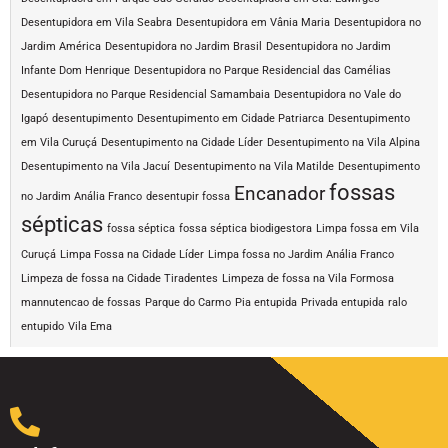
Desentupidora em Vila Seabra
Desentupidora em Vânia Maria
Desentupidora no
Jardim América
Desentupidora no Jardim Brasil
Desentupidora no Jardim
Infante Dom Henrique
Desentupidora no Parque Residencial das Camélias
Desentupidora no Parque Residencial Samambaia
Desentupidora no Vale do
Igapó
desentupimento
Desentupimento em Cidade Patriarca
Desentupimento
em Vila Curuçá
Desentupimento na Cidade Líder
Desentupimento na Vila Alpina
Desentupimento na Vila Jacuí
Desentupimento na Vila Matilde
Desentupimento
fossas
Encanador
no Jardim Anália Franco
desentupir fossa
sépticas
fossa séptica
fossa séptica biodigestora
Limpa fossa em Vila
Curuçá
Limpa Fossa na Cidade Líder
Limpa fossa no Jardim Anália Franco
Limpeza de fossa na Cidade Tiradentes
Limpeza de fossa na Vila Formosa
mannutencao de fossas
Parque do Carmo
Pia entupida
Privada entupida
ralo
entupido
Vila Ema