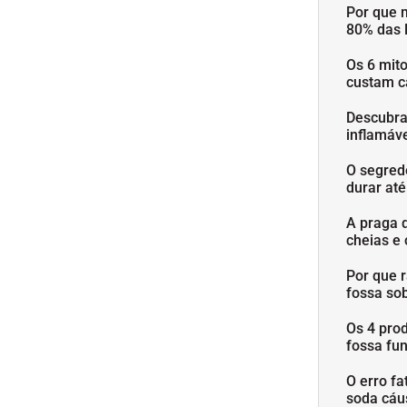
Por que 
80% das 
Os 6 mit
custam c
Descubra
inflamáve
O segred
durar at
A praga 
cheias e 
Por que 
fossa so
Os 4 pro
fossa fu
O erro fa
soda cáu