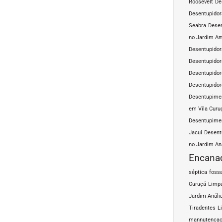
Roosevelt
De
Desentupidor
Seabra
Desen
no Jardim A
Desentupidor
Desentupidor
Desentupidor
Desentupidor
Desentupimen
em Vila Curu
Desentupimen
Jacuí
Desent
no Jardim An
Encana
séptica
fossa
Curuçá
Limpa
Jardim Análi
Tiradentes
L
mannutencao