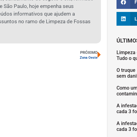
F
 São Paulo, hoje empenha seus
eúdos informativos que ajudem a
L
assuntos no ramo de Limpeza de Fossas
ÚLTIMO
Limpeza 
PRÓXIMO
Tudo o q
Zona Oeste
O truque 
sem danif
Como uma
contamin
A infesta
cada 3 fo
A infesta
cada 3 fo