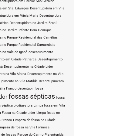
sentupidora em Parque São Geraldo
a em Sta. Edwirges
Desentupidora em Vila
tupidora em Vânia Maria
Desentupidora
mérica
Desentupidora no Jardim Brasil
a no Jardim Infante Dom Henrique
a no Parque Residencial das Camélias
a no Parque Residencial Samambaia
a no Vale do Igapó
desentupimento
to em Cidade Patriarca
Desentupimento
çá
Desentupimento na Cidade Líder
to na Vila Alpina
Desentupimento na Vila
upimento na Vila Matilde
Desentupimento
ália Franco
desentupir fossa
fossas sépticas
dor
fossa
 séptica biodigestora
Limpa fossa em Vila
 Fossa na Cidade Líder
Limpa fossa no
a Franco
Limpeza de fossa na Cidade
impeza de fossa na Vila Formosa
 de fossas
Parque do Carmo
Pia entupida