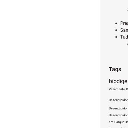
Pre
San
Tud
Tags
biodige
Vazamento
C
Desentupidor
Desentupido
Desentupidor
em Parque J