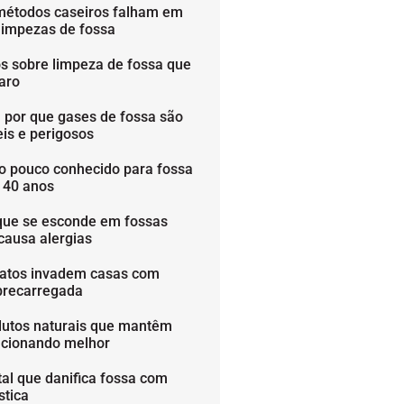
métodos caseiros falham em
limpezas de fossa
os sobre limpeza de fossa que
aro
 por que gases de fossa são
is e perigosos
o pouco conhecido para fossa
é 40 anos
que se esconde em fossas
causa alergias
ratos invadem casas com
brecarregada
dutos naturais que mantêm
ncionando melhor
tal que danifica fossa com
stica