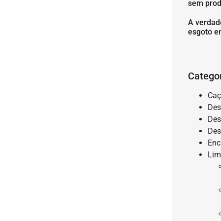
sem prod
A verdad
esgoto e
Catego
Caç
Des
Des
Des
Enc
Lim