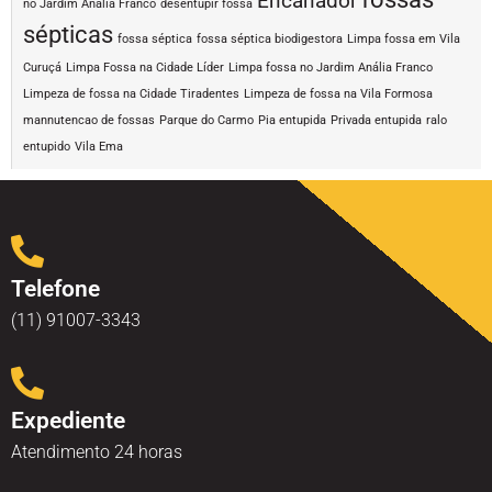
Encanador
no Jardim Anália Franco
desentupir fossa
sépticas
fossa séptica
fossa séptica biodigestora
Limpa fossa em Vila
Curuçá
Limpa Fossa na Cidade Líder
Limpa fossa no Jardim Anália Franco
Limpeza de fossa na Cidade Tiradentes
Limpeza de fossa na Vila Formosa
mannutencao de fossas
Parque do Carmo
Pia entupida
Privada entupida
ralo
entupido
Vila Ema
Telefone
(11) 91007-3343
Expediente
Atendimento 24 horas