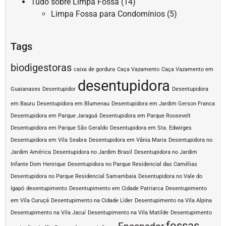
Tudo sobre Limpa Fossa
(14)
Limpa Fossa para Condomínios
(5)
Tags
biodigestoras
caixa de gordura
Caça Vazamento
Caça Vazamento em
desentupidora
Guaianases
Desentupidor
Desentupidora
em Bauru
Desentupidora em Blumenau
Desentupidora em Jardim Gerson Franca
Desentupidora em Parque Jaraguá
Desentupidora em Parque Roosevelt
Desentupidora em Parque São Geraldo
Desentupidora em Sta. Edwirges
Desentupidora em Vila Seabra
Desentupidora em Vânia Maria
Desentupidora no
Jardim América
Desentupidora no Jardim Brasil
Desentupidora no Jardim
Infante Dom Henrique
Desentupidora no Parque Residencial das Camélias
Desentupidora no Parque Residencial Samambaia
Desentupidora no Vale do
Igapó
desentupimento
Desentupimento em Cidade Patriarca
Desentupimento
em Vila Curuçá
Desentupimento na Cidade Líder
Desentupimento na Vila Alpina
Desentupimento na Vila Jacuí
Desentupimento na Vila Matilde
Desentupimento
fossas