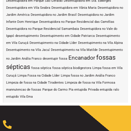
Desentupidora em Parque São Geraldo
Desentupidora em Sta. Edwirges
Desentupidora em Vila Seabra
Desentupidora em Vânia Maria
Desentupidora no
Jardim América
Desentupidora no Jardim Brasil
Desentupidora no Jardim
Infante Dom Henrique
Desentupidora no Parque Residencial das Camélias
Desentupidora no Parque Residencial Samambaia
Desentupidora no Vale do
Igapó
desentupimento
Desentupimento em Cidade Patriarca
Desentupimento
em Vila Curuçá
Desentupimento na Cidade Líder
Desentupimento na Vila Alpina
Desentupimento na Vila Jacuí
Desentupimento na Vila Matilde
Desentupimento
fossas
Encanador
no Jardim Anália Franco
desentupir fossa
sépticas
fossa séptica
fossa séptica biodigestora
Limpa fossa em Vila
Curuçá
Limpa Fossa na Cidade Líder
Limpa fossa no Jardim Anália Franco
Limpeza de fossa na Cidade Tiradentes
Limpeza de fossa na Vila Formosa
mannutencao de fossas
Parque do Carmo
Pia entupida
Privada entupida
ralo
entupido
Vila Ema