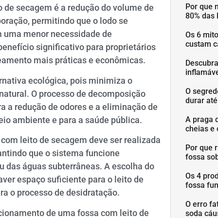
Por que 
o de secagem é a redução do volume de
80% das 
oração, permitindo que o lodo se
em uma menor necessidade de
Os 6 mit
custam c
efício significativo para proprietários
eamento mais práticas e econômicas.
Descubra
inflamáve
rnativa ecológica, pois minimiza o
O segred
 natural. O processo de decomposição
durar at
ra a redução de odores e a eliminação de
io ambiente e para a saúde pública.
A praga 
cheias e 
a com leito de secagem deve ser realizada
Por que 
antindo que o sistema funcione
fossa so
 das águas subterrâneas. A escolha do
Os 4 pro
aver espaço suficiente para o leito de
fossa fu
ara o processo de desidratação.
O erro fa
cionamento de uma fossa com leito de
soda cáu