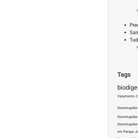
Pre
San
Tud
Tags
biodige
Vazamento
C
Desentupidor
Desentupido
Desentupidor
em Parque J