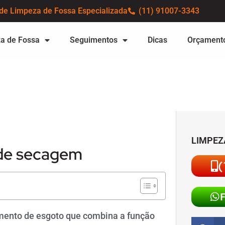
de Limpeza de Fossa Especializada
(11) 91007-3343
a de Fossa
Seguimentos
Dicas
Orçament
LIMPEZ
 de secagem
(
mento de esgoto que combina a função