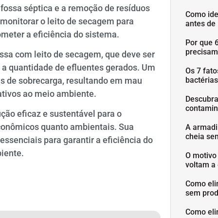
a fossa séptica e a remoção de resíduos
Como ide
 monitorar o leito de secagem para
antes de
meter a eficiência do sistema.
Por que 
precisam
ossa com leito de secagem, que deve ser
 a quantidade de efluentes gerados. Um
Os 7 fat
s de sobrecarga, resultando em mau
bactéria
ativos ao meio ambiente.
Descubra
contamin
ão eficaz e sustentável para o
econômicos quanto ambientais. Sua
A armadi
cheia se
senciais para garantir a eficiência do
iente.
O motivo
voltam a 
Como eli
sem prod
Como eli