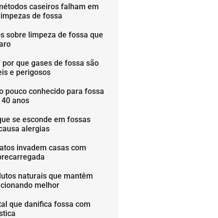
métodos caseiros falham em
limpezas de fossa
os sobre limpeza de fossa que
aro
 por que gases de fossa são
is e perigosos
o pouco conhecido para fossa
é 40 anos
que se esconde em fossas
causa alergias
ratos invadem casas com
brecarregada
dutos naturais que mantêm
ncionando melhor
tal que danifica fossa com
stica