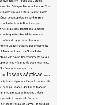
sentupidora em Parque São Geraldo
a em Sta. Edwirges
Desentupidora em Vila
tupidora em Vânia Maria
Desentupidora
mérica
Desentupidora no Jardim Brasil
a no Jardim Infante Dom Henrique
a no Parque Residencial das Camélias
a no Parque Residencial Samambaia
a no Vale do Igapó
desentupimento
to em Cidade Patriarca
Desentupimento
çá
Desentupimento na Cidade Líder
to na Vila Alpina
Desentupimento na Vila
upimento na Vila Matilde
Desentupimento
ália Franco
desentupir fossa
fossas sépticas
dor
fossa
 séptica biodigestora
Limpa fossa em Vila
 Fossa na Cidade Líder
Limpa fossa no
a Franco
Limpeza de fossa na Cidade
impeza de fossa na Vila Formosa
 de fossas
Parque do Carmo
Pia entupida