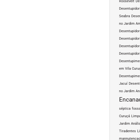
Roosevelt
De
Desentupidor
Seabra
Desen
no Jardim A
Desentupidor
Desentupidor
Desentupidor
Desentupidor
Desentupimen
em Vila Curu
Desentupimen
Jacuí
Desent
no Jardim An
Encana
séptica
fossa
Curuçá
Limpa
Jardim Análi
Tiradentes
L
mannutencao