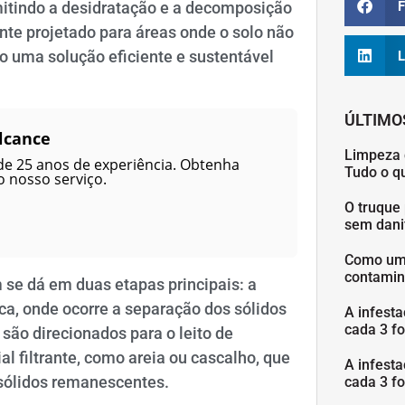
F
itindo a desidratação e a decomposição
ente projetado para áreas onde o solo não
do uma solução eficiente e sustentável
L
ÚLTIMO
lcance
Limpeza 
de 25 anos de experiência. Obtenha
Tudo o q
 nosso serviço.
O truque 
sem danif
Como uma
contamin
se dá em duas etapas principais: a
ca, onde ocorre a separação dos sólidos
A infesta
cada 3 fo
 são direcionados para o leito de
 filtrante, como areia ou cascalho, que
A infesta
 sólidos remanescentes.
cada 3 fo