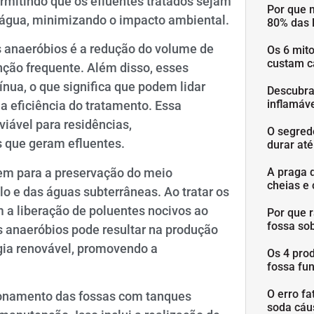
ermitindo que os efluentes tratados sejam
Por que 
’água, minimizando o impacto ambiental.
80% das 
s anaeróbios é a redução do volume de
Os 6 mit
custam c
nção frequente. Além disso, esses
nua, o que significa que podem lidar
Descubra
inflamáve
 eficiência do tratamento. Essa
viável para residências,
O segred
 que geram efluentes.
durar at
em para a preservação do meio
A praga 
cheias e 
o e das águas subterrâneas. Ao tratar os
 a liberação de poluentes nocivos ao
Por que 
fossa so
s anaeróbios pode resultar na produção
rgia renovável, promovendo a
Os 4 pro
fossa fu
O erro fa
cionamento das fossas com tanques
soda cáu