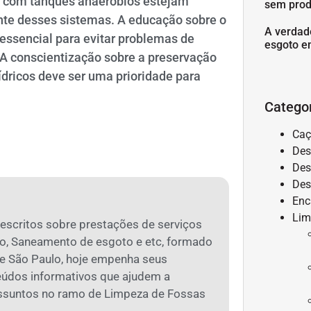
as com tanques anaeróbios estejam
sem prod
nte desses sistemas. A educação sobre o
A verdad
 essencial para evitar problemas de
esgoto e
 A conscientização sobre a preservação
ídricos deve ser uma prioridade para
Catego
Caç
Des
Des
Des
Enc
Lim
 escritos sobre prestações de serviços
o, Saneamento de esgoto e etc, formado
 São Paulo, hoje empenha seus
eúdos informativos que ajudem a
assuntos no ramo de Limpeza de Fossas