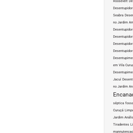
Roosevelt
De
Desentupidor
Seabra
Desen
no Jardim A
Desentupidor
Desentupidor
Desentupidor
Desentupidor
Desentupimen
em Vila Curu
Desentupimen
Jacuí
Desent
no Jardim An
Encana
séptica
fossa
Curuçá
Limpa
Jardim Análi
Tiradentes
L
mannutencao