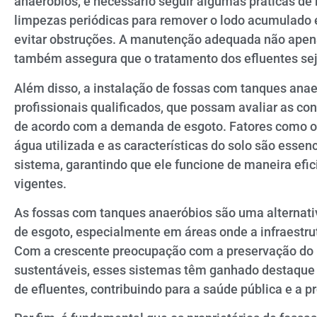
anaeróbios, é necessário seguir algumas práticas de 
limpezas periódicas para remover o lodo acumulado e
evitar obstruções. A manutenção adequada não apena
também assegura que o tratamento dos efluentes seja
Além disso, a instalação de fossas com tanques anae
profissionais qualificados, que possam avaliar as co
de acordo com a demanda de esgoto. Fatores como o
água utilizada e as características do solo são esse
sistema, garantindo que ele funcione de maneira efi
vigentes.
As fossas com tanques anaeróbios são uma alternativ
de esgoto, especialmente em áreas onde a infraestru
Com a crescente preocupação com a preservação do 
sustentáveis, esses sistemas têm ganhado destaque
de efluentes, contribuindo para a saúde pública e a p