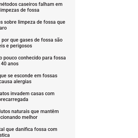
métodos caseiros falham em
limpezas de fossa
os sobre limpeza de fossa que
aro
 por que gases de fossa são
is e perigosos
o pouco conhecido para fossa
é 40 anos
que se esconde em fossas
causa alergias
ratos invadem casas com
brecarregada
dutos naturais que mantêm
ncionando melhor
tal que danifica fossa com
stica