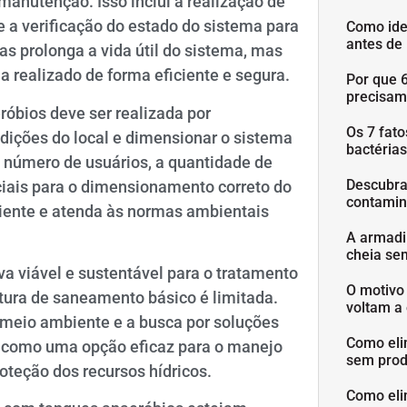
manutenção. Isso inclui a realização de
 a verificação do estado do sistema para
Como ide
antes de
s prolonga a vida útil do sistema, mas
 realizado de forma eficiente e segura.
Por que 
precisam
róbios deve ser realizada por
Os 7 fat
ndições do local e dimensionar o sistema
bactéria
 número de usuários, a quantidade de
Descubra
nciais para o dimensionamento correto do
contamin
ciente e atenda às normas ambientais
A armadi
cheia se
a viável e sustentável para o tratamento
O motivo
tura de saneamento básico é limitada.
voltam a 
meio ambiente e a busca por soluções
Como eli
 como uma opção eficaz para o manejo
sem prod
roteção dos recursos hídricos.
Como eli