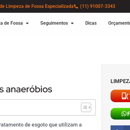
de Limpeza de Fossa Especializada
(11) 91007-3343
a de Fossa
Seguimentos
Dicas
Orçament
LIMPEZ
s anaeróbios
(
ratamento de esgoto que utilizam a