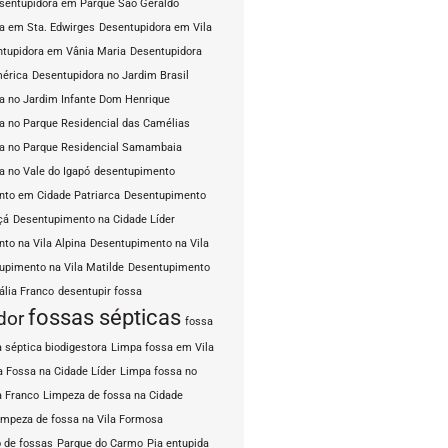
sentupidora em Parque São Geraldo
a em Sta. Edwirges
Desentupidora em Vila
tupidora em Vânia Maria
Desentupidora
mérica
Desentupidora no Jardim Brasil
a no Jardim Infante Dom Henrique
a no Parque Residencial das Camélias
a no Parque Residencial Samambaia
a no Vale do Igapó
desentupimento
to em Cidade Patriarca
Desentupimento
çá
Desentupimento na Cidade Líder
to na Vila Alpina
Desentupimento na Vila
upimento na Vila Matilde
Desentupimento
ália Franco
desentupir fossa
fossas sépticas
dor
fossa
 séptica biodigestora
Limpa fossa em Vila
 Fossa na Cidade Líder
Limpa fossa no
a Franco
Limpeza de fossa na Cidade
impeza de fossa na Vila Formosa
 de fossas
Parque do Carmo
Pia entupida