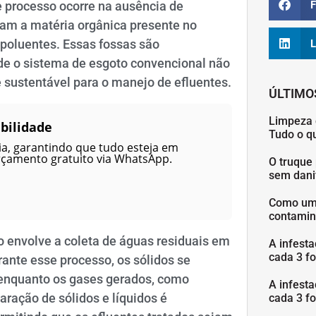
F
e processo ocorre na ausência de
am a matéria orgânica presente no
 poluentes. Essas fossas são
L
de o sistema de esgoto convencional não
 sustentável para o manejo de efluentes.
ÚLTIMO
Limpeza 
bilidade
Tudo o q
a, garantindo que tudo esteja em
rçamento gratuito via WhatsApp.
O truque 
sem danif
Como uma
contamin
 envolve a coleta de águas residuais em
A infesta
cada 3 fo
ante esse processo, os sólidos se
enquanto os gases gerados, como
A infesta
aração de sólidos e líquidos é
cada 3 fo