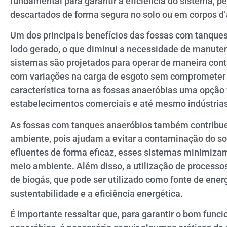
fundamental para garantir a eficiência do sistema, p
descartados de forma segura no solo ou em corpos d
Um dos principais benefícios das fossas com tanque
lodo gerado, o que diminui a necessidade de manute
sistemas são projetados para operar de maneira contí
com variações na carga de esgoto sem comprometer a
característica torna as fossas anaeróbias uma opção 
estabelecimentos comerciais e até mesmo indústrias
As fossas com tanques anaeróbios também contribu
ambiente, pois ajudam a evitar a contaminação do sol
efluentes de forma eficaz, esses sistemas minimizam
meio ambiente. Além disso, a utilização de processo
de biogás, que pode ser utilizado como fonte de ene
sustentabilidade e a eficiência energética.
É importante ressaltar que, para garantir o bom fun