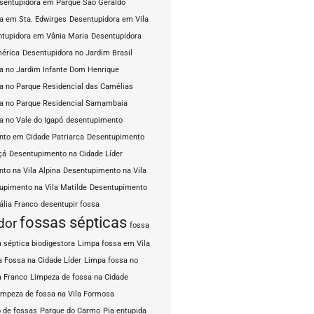
sentupidora em Parque São Geraldo
a em Sta. Edwirges
Desentupidora em Vila
tupidora em Vânia Maria
Desentupidora
mérica
Desentupidora no Jardim Brasil
a no Jardim Infante Dom Henrique
a no Parque Residencial das Camélias
a no Parque Residencial Samambaia
a no Vale do Igapó
desentupimento
to em Cidade Patriarca
Desentupimento
çá
Desentupimento na Cidade Líder
to na Vila Alpina
Desentupimento na Vila
upimento na Vila Matilde
Desentupimento
ália Franco
desentupir fossa
fossas sépticas
dor
fossa
 séptica biodigestora
Limpa fossa em Vila
 Fossa na Cidade Líder
Limpa fossa no
a Franco
Limpeza de fossa na Cidade
impeza de fossa na Vila Formosa
 de fossas
Parque do Carmo
Pia entupida