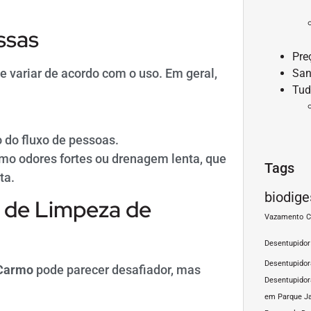
ssas
Pre
 variar de acordo com o uso. Em geral,
San
Tud
 do fluxo de pessoas.
omo odores fortes ou drenagem lenta, que
Tags
ta.
biodige
 de Limpeza de
Vazamento
C
Desentupidor
Desentupido
 Carmo
pode parecer desafiador, mas
Desentupidor
em Parque J