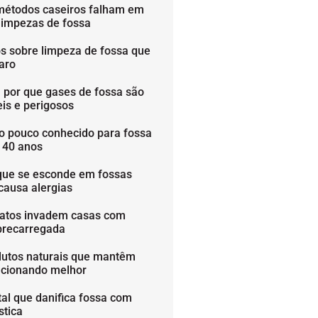
métodos caseiros falham em
limpezas de fossa
os sobre limpeza de fossa que
aro
 por que gases de fossa são
is e perigosos
o pouco conhecido para fossa
é 40 anos
que se esconde em fossas
causa alergias
ratos invadem casas com
brecarregada
dutos naturais que mantêm
ncionando melhor
tal que danifica fossa com
stica