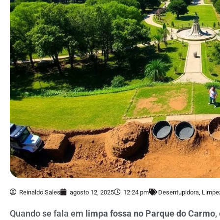
Reinaldo Sales
agosto 12, 2025
12:24 pm
Desentupidora
,
Limpe
Quando se fala em
limpa fossa no Parque do Carmo
,