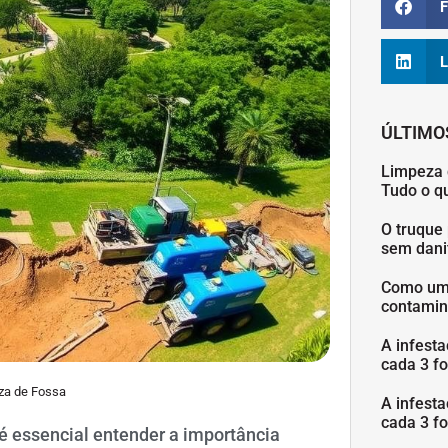
F
L
ÚLTIMO
Limpeza 
Tudo o q
O truque 
sem danif
Como uma
contamin
A infesta
cada 3 fo
za de Fossa
A infesta
cada 3 fo
 é essencial entender a importância