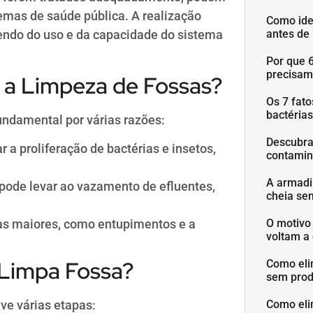
mas de saúde pública. A realização
Como ide
dendo do uso e da capacidade do sistema
antes de
Por que 
precisam
r a Limpeza de Fossas?
Os 7 fat
bactéria
undamental por várias razões:
Descubra
 a proliferação de bactérias e insetos,
contamin
A armadi
pode levar ao vazamento de efluentes,
cheia se
as maiores, como entupimentos e a
O motivo
voltam a 
 Limpa Fossa?
Como eli
sem prod
ve várias etapas:
Como eli