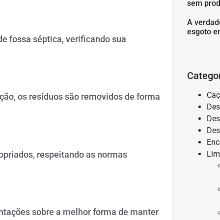
sem prod
A verdad
esgoto e
e fossa séptica, verificando sua
Catego
Caç
ão, os resíduos são removidos de forma
Des
Des
Des
Enc
opriados, respeitando as normas
Lim
entações sobre a melhor forma de manter