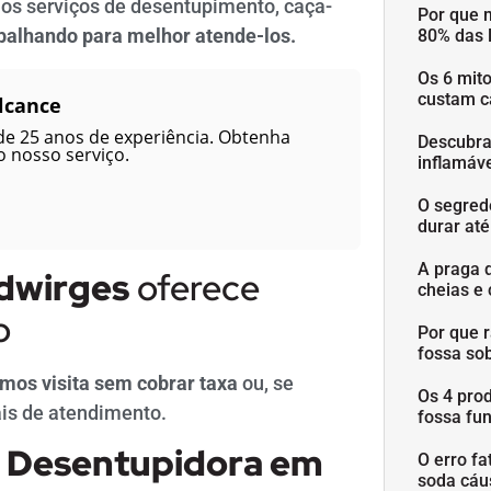
os serviços de desentupimento, caça-
Por que 
balhando para melhor atende-los.
80% das 
Os 6 mit
custam c
lcance
de 25 anos de experiência. Obtenha
Descubra
 nosso serviço.
inflamáve
O segred
durar at
A praga 
dwirges
oferece
cheias e 
o
Por que 
fossa so
mos visita sem cobrar taxa
ou, se
Os 4 pro
is de atendimento.
fossa fu
e
Desentupidora em
O erro fa
soda cáu