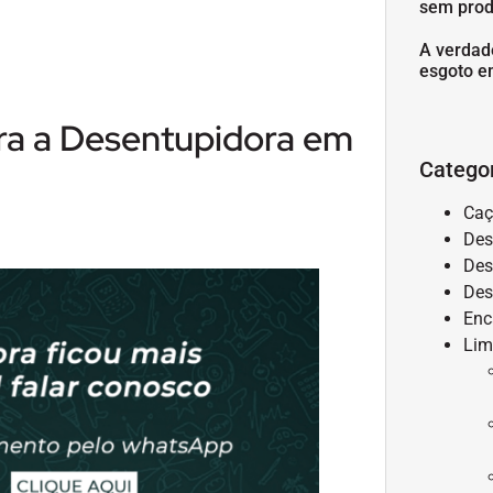
sem prod
A verdad
esgoto e
ra a Desentupidora em
Catego
Caç
Des
Des
Des
Enc
Lim