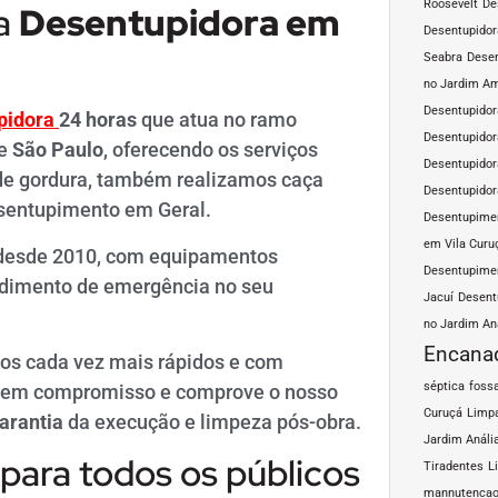
Roosevelt
De
sa
Desentupidora em
Desentupidor
Seabra
Desen
no Jardim A
Desentupidor
pidora
24 horas
que atua no ramo
Desentupidor
de
São Paulo
, oferecendo os serviços
Desentupidor
 de gordura, também realizamos caça
Desentupidor
sentupimento em Geral.
Desentupimen
em Vila Curu
desde 2010, com equipamentos
Desentupimen
endimento de emergência no seu
Jacuí
Desent
no Jardim An
Encana
os cada vez mais rápidos e com
séptica
fossa
a sem compromisso e comprove o nosso
Curuçá
Limpa
arantia
da execução e limpeza pós-obra.
Jardim Análi
para todos os públicos
Tiradentes
L
mannutencao