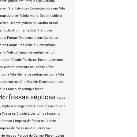
sentupidora em Parque São Geraldo
a em Sta. Edwirges
Desentupidora em Vila
tupidora em Vânia Maria
Desentupidora
mérica
Desentupidora no Jardim Brasil
a no Jardim Infante Dom Henrique
a no Parque Residencial das Camélias
a no Parque Residencial Samambaia
a no Vale do Igapó
desentupimento
to em Cidade Patriarca
Desentupimento
çá
Desentupimento na Cidade Líder
to na Vila Alpina
Desentupimento na Vila
upimento na Vila Matilde
Desentupimento
ália Franco
desentupir fossa
fossas sépticas
dor
fossa
 séptica biodigestora
Limpa fossa em Vila
 Fossa na Cidade Líder
Limpa fossa no
a Franco
Limpeza de fossa na Cidade
impeza de fossa na Vila Formosa
 de fossas
Parque do Carmo
Pia entupida