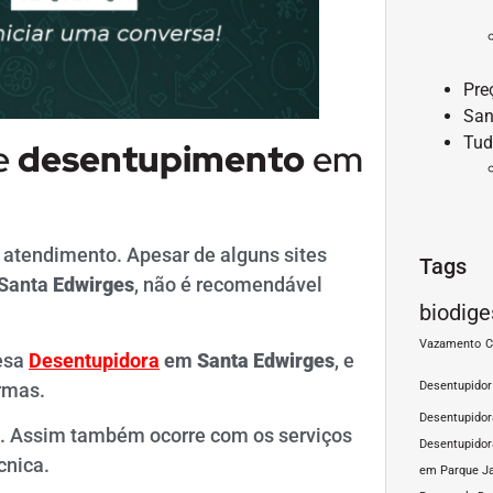
Pre
San
Tud
de
desentupimento
em
 atendimento. Apesar de alguns sites
Tags
Santa
Edwirges
, não é recomendável
biodige
Vazamento
C
esa
Desentupidora
em
Santa
Edwirges
, e
rmas.
Desentupidor
Desentupido
s. Assim também ocorre com os serviços
Desentupidor
cnica.
em Parque J