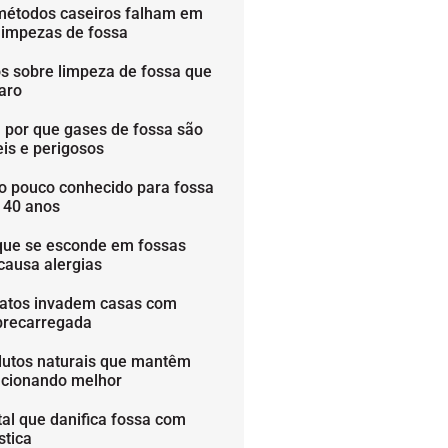
métodos caseiros falham em
limpezas de fossa
os sobre limpeza de fossa que
aro
 por que gases de fossa são
is e perigosos
o pouco conhecido para fossa
é 40 anos
que se esconde em fossas
causa alergias
ratos invadem casas com
brecarregada
dutos naturais que mantêm
ncionando melhor
tal que danifica fossa com
stica