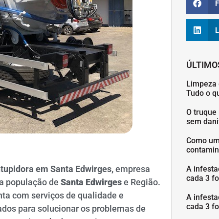
F
L
ÚLTIMO
Limpeza 
Tudo o q
O truque 
sem danif
Como uma
contamin
tupidora em Santa
Edwirges,
empresa
A infesta
cada 3 fo
 a população de
Santa
Edwirges
e Região.
nta com serviços de qualidade e
A infesta
cada 3 fo
dos para solucionar os problemas de