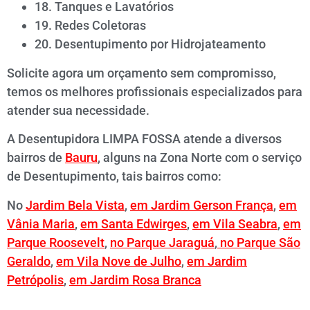
18. Tanques e Lavatórios
19. Redes Coletoras
20. Desentupimento por Hidrojateamento
Solicite agora um orçamento sem compromisso,
temos os melhores profissionais especializados para
atender sua necessidade.
A Desentupidora LIMPA FOSSA atende a diversos
bairros de
Bauru
, alguns na Zona Norte com o serviço
de Desentupimento, tais bairros como:
No
Jardim Bela Vista
,
em Jardim Gerson França
,
em
Vânia Maria
,
em Santa Edwirges
,
em Vila Seabra
,
em
Parque Roosevelt
,
no Parque Jaraguá
,
no Parque São
Geraldo
,
em Vila Nove de Julho
,
em Jardim
Petrópolis
,
em Jardim Rosa Branca