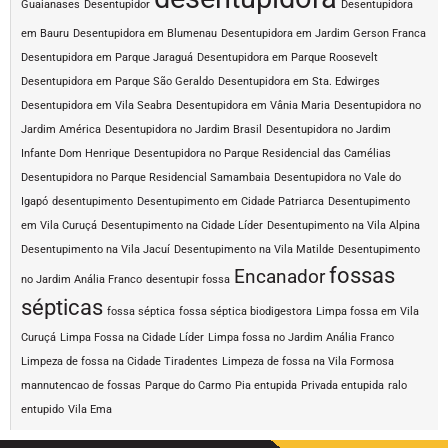
Guaianases
Desentupidor
Desentupidora
em Bauru
Desentupidora em Blumenau
Desentupidora em Jardim Gerson Franca
Desentupidora em Parque Jaraguá
Desentupidora em Parque Roosevelt
Desentupidora em Parque São Geraldo
Desentupidora em Sta. Edwirges
Desentupidora em Vila Seabra
Desentupidora em Vânia Maria
Desentupidora no
Jardim América
Desentupidora no Jardim Brasil
Desentupidora no Jardim
Infante Dom Henrique
Desentupidora no Parque Residencial das Camélias
Desentupidora no Parque Residencial Samambaia
Desentupidora no Vale do
Igapó
desentupimento
Desentupimento em Cidade Patriarca
Desentupimento
em Vila Curuçá
Desentupimento na Cidade Líder
Desentupimento na Vila Alpina
Desentupimento na Vila Jacuí
Desentupimento na Vila Matilde
Desentupimento
fossas
Encanador
no Jardim Anália Franco
desentupir fossa
sépticas
fossa séptica
fossa séptica biodigestora
Limpa fossa em Vila
Curuçá
Limpa Fossa na Cidade Líder
Limpa fossa no Jardim Anália Franco
Limpeza de fossa na Cidade Tiradentes
Limpeza de fossa na Vila Formosa
mannutencao de fossas
Parque do Carmo
Pia entupida
Privada entupida
ralo
entupido
Vila Ema