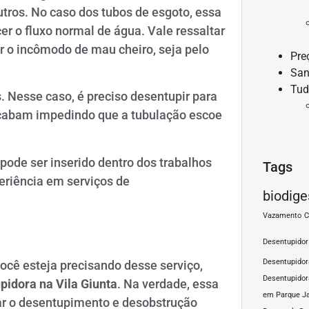
outros. No caso dos tubos de esgoto, essa
er o fluxo normal de água. Vale ressaltar
r o incômodo de mau cheiro, seja pelo
Pre
San
Tud
 Nesse caso, é preciso desentupir para
cabam impedindo que a tubulação escoe
pode ser inserido dentro dos trabalhos
Tags
riência em serviços de
biodige
Vazamento
C
Desentupidor
Desentupido
cê esteja precisando desse serviço,
Desentupidor
pidora na Vila Giunta
. Na verdade, essa
em Parque J
ar o desentupimento e desobstrução