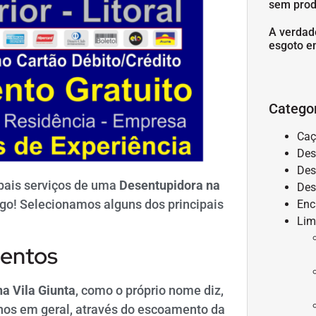
sem prod
A verdad
esgoto e
Catego
Caç
Des
Des
ipais serviços de uma
Desentupidora na
Des
igo! Selecionamos alguns dos principais
Enc
Lim
mentos
a Vila Giunta
, como o próprio nome diz,
anos em geral, através do escoamento da