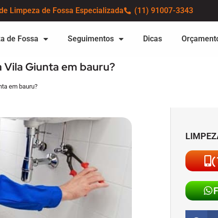
de Limpeza de Fossa Especializada
(11) 91007-3343
a de Fossa
Seguimentos
Dicas
Orçament
a Vila Giunta em bauru?
unta em bauru?
LIMPEZ
(