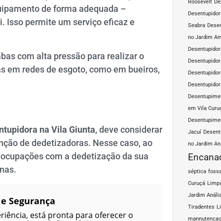
Roosevelt
De
equipamento de forma adequada –
Desentupidor
 Isso permite um serviço eficaz e
Seabra
Desen
no Jardim A
Desentupidor
as com alta pressão para realizar o
Desentupidor
s em redes de esgoto, como em bueiros,
Desentupidor
Desentupidor
Desentupimen
em Vila Curu
Desentupimen
tupidora na Vila Giunta
, deve considerar
Jacuí
Desent
ão de dedetizadoras. Nesse caso, ao
no Jardim An
preocupações com a dedetização da sua
Encana
anas.
séptica
fossa
Curuçá
Limpa
Jardim Análi
 e Segurança
Tiradentes
L
iência, está pronta para oferecer o
mannutencao