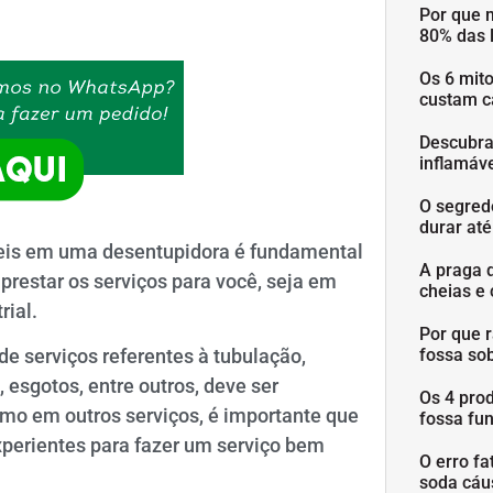
Por que 
80% das 
Os 6 mit
custam c
Descubra
inflamáve
O segred
durar at
veis em uma desentupidora é fundamental
A praga 
prestar os serviços para você, seja em
cheias e 
rial.
Por que 
fossa so
e serviços referentes à tubulação,
esgotos, entre outros, deve ser
Os 4 pro
omo em outros serviços, é importante que
fossa fu
xperientes para fazer um serviço bem
O erro fa
soda cáu