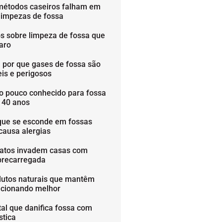
métodos caseiros falham em
limpezas de fossa
os sobre limpeza de fossa que
aro
 por que gases de fossa são
is e perigosos
o pouco conhecido para fossa
é 40 anos
que se esconde em fossas
causa alergias
ratos invadem casas com
brecarregada
dutos naturais que mantêm
ncionando melhor
tal que danifica fossa com
stica