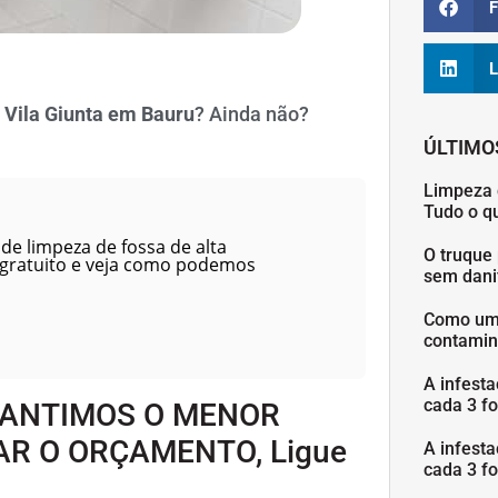
F
L
 Vila Giunta em Bauru
? Ainda não?
ÚLTIMO
Limpeza 
Tudo o q
de limpeza de fossa de alta
O truque 
 gratuito e veja como podemos
sem danif
Como uma
contamin
A infesta
cada 3 fo
RANTIMOS O MENOR
AR O ORÇAMENTO, Ligue
A infesta
cada 3 fo