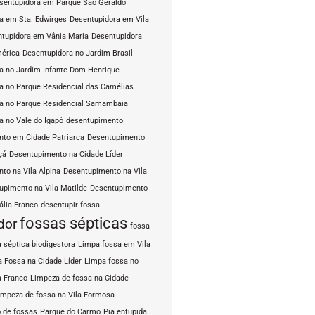
sentupidora em Parque São Geraldo
a em Sta. Edwirges
Desentupidora em Vila
tupidora em Vânia Maria
Desentupidora
mérica
Desentupidora no Jardim Brasil
a no Jardim Infante Dom Henrique
a no Parque Residencial das Camélias
a no Parque Residencial Samambaia
a no Vale do Igapó
desentupimento
to em Cidade Patriarca
Desentupimento
çá
Desentupimento na Cidade Líder
to na Vila Alpina
Desentupimento na Vila
upimento na Vila Matilde
Desentupimento
ália Franco
desentupir fossa
fossas sépticas
dor
fossa
 séptica biodigestora
Limpa fossa em Vila
 Fossa na Cidade Líder
Limpa fossa no
a Franco
Limpeza de fossa na Cidade
impeza de fossa na Vila Formosa
 de fossas
Parque do Carmo
Pia entupida