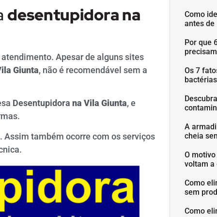
a
desentupidora na
Como ide
antes de
Por que 
precisam
 atendimento. Apesar de alguns sites
ila Giunta
, não é recomendável sem a
Os 7 fat
bactéria
Descubra
esa
Desentupidora
na Vila Giunta
, e
contamin
rmas.
A armadi
s. Assim também ocorre com os serviços
cheia se
cnica.
O motivo
voltam a 
Como eli
sem prod
Como eli