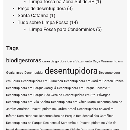
Limpa fossa na Zona Sul de SP
(1)
Preço de desentupidora
(3)
Santa Catarina
(1)
Tudo sobre Limpa Fossa
(14)
Limpa Fossa para Condomínios
(5)
Tags
biodigestoras
caixa de gordura
Caça Vazamento
Caça Vazamento em
desentupidora
Guaianases
Desentupidor
Desentupidora
em Bauru
Desentupidora em Blumenau
Desentupidora em Jardim Gerson Franca
Desentupidora em Parque Jaraguá
Desentupidora em Parque Roosevelt
Desentupidora em Parque São Geraldo
Desentupidora em Sta. Edwirges
Desentupidora em Vila Seabra
Desentupidora em Vânia Maria
Desentupidora no
Jardim América
Desentupidora no Jardim Brasil
Desentupidora no Jardim
Infante Dom Henrique
Desentupidora no Parque Residencial das Camélias
Desentupidora no Parque Residencial Samambaia
Desentupidora no Vale do
Igapó
desentupimento
Desentupimento em Cidade Patriarca
Desentupimento