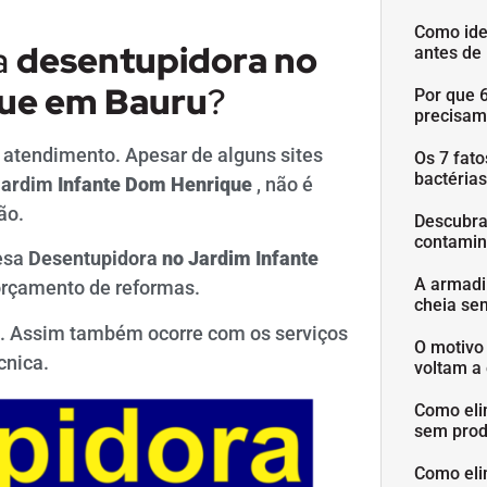
Como ide
a
desentupidora
no
antes de
que
em Bauru
?
Por que 
precisam
 atendimento. Apesar de alguns sites
Os 7 fat
bactéria
Jardim
Infante Dom Henrique
, não é
ão.
Descubra
contamin
esa
Desentupidora
no Jardim
Infante
A armadi
 orçamento de reformas.
cheia se
s. Assim também ocorre com os serviços
O motivo
cnica.
voltam a 
Como eli
sem prod
Como eli