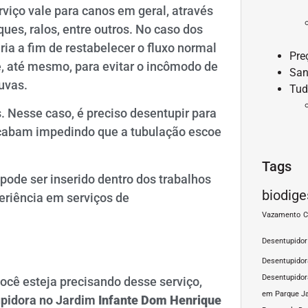
viço vale para canos em geral, através
ues, ralos, entre outros. No caso dos
ia a fim de restabelecer o fluxo normal
Pre
e, até mesmo, para evitar o incômodo de
San
uvas.
Tud
 Nesse caso, é preciso desentupir para
cabam impedindo que a tubulação escoe
Tags
pode ser inserido dentro dos trabalhos
biodige
riência em serviços de
Vazamento
C
Desentupidor
Desentupido
Desentupidor
cê esteja precisando desse serviço,
em Parque J
pidora no Jardim
Infante Dom Henrique