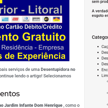
sem prod
A verdad
esgoto e
Catego
Caç
Des
Des
Des
ipais serviços de uma
Desentupidora
no
Enc
ontinue lendo o artigo! Selecionamos
Lim
:
mentos
no Jardim
Infante Dom Henrique
, como o