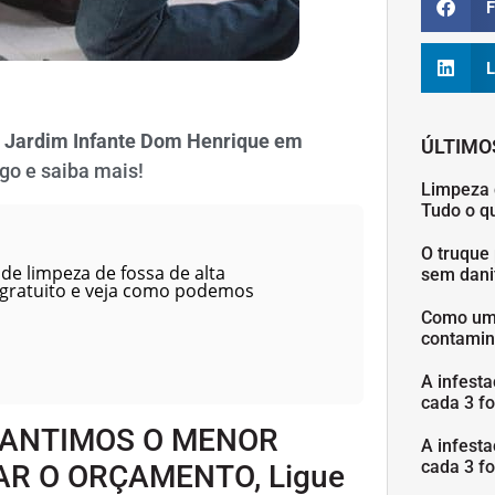
F
L
 Jardim Infante Dom Henrique
em
ÚLTIMO
go e saiba mais!
Limpeza 
Tudo o q
O truque 
de limpeza de fossa de alta
sem danif
 gratuito e veja como podemos
Como uma
contamin
A infesta
cada 3 fo
RANTIMOS O MENOR
A infesta
cada 3 fo
AR O ORÇAMENTO, Ligue