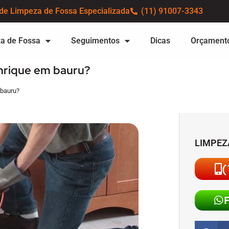
de Limpeza de Fossa Especializada
(11) 91007-3343
a de Fossa
Seguimentos
Dicas
Orçament
nrique em bauru?
 bauru?
LIMPEZ
(