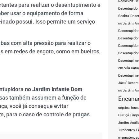
Roosevelt
De
tantes para realizar o desentupimento e
Desentupidor
saber usar o equipamento de forma
Seabra
Desen
nado possui. Isso permite um serviço
no Jardim A
Desentupidor
Desentupidor
as com alta pressão para realizar o
Desentupidor
s em redes de esgoto, como em bueiros,
Desentupidor
Desentupimen
em Vila Curu
Desentupimen
Jacuí
Desent
ntupidora
no Jardim
Infante Dom
no Jardim An
resas também assumem a função de
Encana
nça, você já consegue evitar
séptica
fossa
 para o caso de controle de pragas
Curuçá
Limpa
Jardim Análi
Tiradentes
L
mannutencao