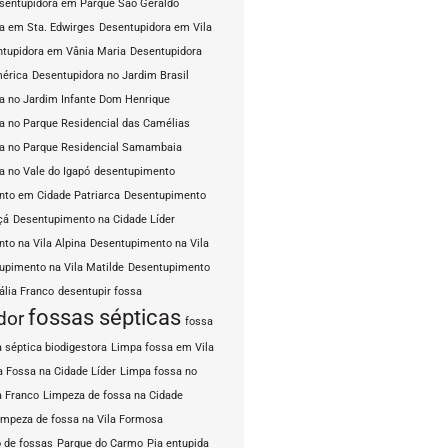
sentupidora em Parque São Geraldo
a em Sta. Edwirges
Desentupidora em Vila
tupidora em Vânia Maria
Desentupidora
mérica
Desentupidora no Jardim Brasil
a no Jardim Infante Dom Henrique
a no Parque Residencial das Camélias
a no Parque Residencial Samambaia
a no Vale do Igapó
desentupimento
to em Cidade Patriarca
Desentupimento
çá
Desentupimento na Cidade Líder
to na Vila Alpina
Desentupimento na Vila
upimento na Vila Matilde
Desentupimento
ália Franco
desentupir fossa
fossas sépticas
dor
fossa
 séptica biodigestora
Limpa fossa em Vila
 Fossa na Cidade Líder
Limpa fossa no
a Franco
Limpeza de fossa na Cidade
impeza de fossa na Vila Formosa
 de fossas
Parque do Carmo
Pia entupida