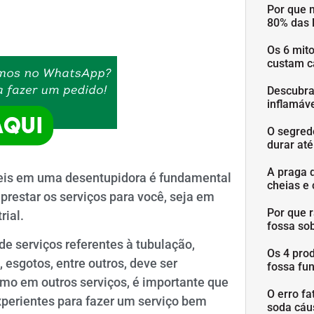
Por que 
80% das 
Os 6 mit
custam c
Descubra
inflamáve
O segred
durar at
A praga 
veis em uma desentupidora é fundamental
cheias e 
prestar os serviços para você, seja em
Por que 
rial.
fossa so
e serviços referentes à tubulação,
Os 4 pro
esgotos, entre outros, deve ser
fossa fu
omo em outros serviços, é importante que
O erro fa
xperientes para fazer um serviço bem
soda cáu