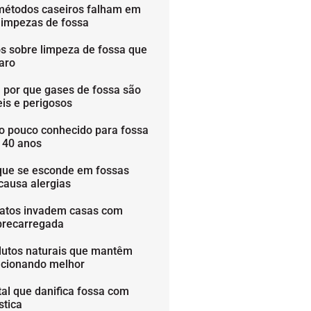
métodos caseiros falham em
limpezas de fossa
os sobre limpeza de fossa que
aro
 por que gases de fossa são
is e perigosos
o pouco conhecido para fossa
é 40 anos
que se esconde em fossas
causa alergias
ratos invadem casas com
brecarregada
dutos naturais que mantêm
ncionando melhor
tal que danifica fossa com
stica